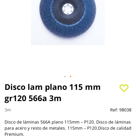
Saltar
Disco lam plano 115 mm
al
gr120 566a 3m
comienzo
de
la
3m
Ref:
98038
galería
de
Disco de láminas 566A plano 115mm – P120. Disco de láminas
imágenes
para acero y resto de metales. 115mm – P120.Disco de calidad
Premium.