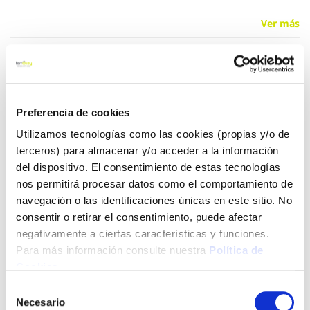
Ver más
4,84 €
Preferencia de cookies
Añadir al carrito
Utilizamos tecnologías como las cookies (propias y/o de
terceros) para almacenar y/o acceder a la información
del dispositivo. El consentimiento de estas tecnologías
Click&Collect - Recogida gratis
Envío a domicilio:
nos permitirá procesar datos como el comportamiento de
en nuestras tiendas
5 días hábiles
navegación o las identificaciones únicas en este sitio. No
consentir o retirar el consentimiento, puede afectar
negativamente a ciertas características y funciones.
+ INFO
Para más información consulte nuestra
Política de
Cookies
.
Selección
LOCALIZA TU TIENDA MÁS CERCANA
Necesario
de