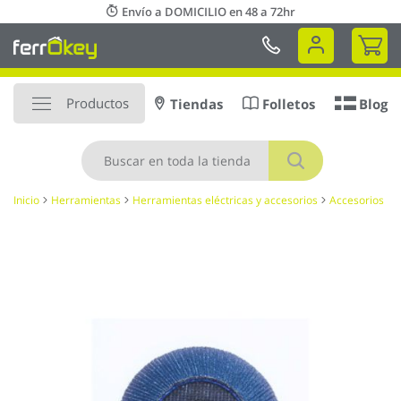
Ir
Envío a DOMICILIO en 48 a 72hr
al
Mi 
contenido
Productos
Tiendas
Folletos
Blog
Buscar
Inicio
Herramientas
Herramientas eléctricas y accesorios
Accesorios
Saltar
al
final
de
la
galería
de
imágenes