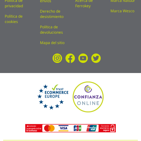
Política de
Acerca de
Marca Natuur
envíos
privacidad
Ferrokey
Marca Wesco
Derecho de
Política de
desistimiento
cookies
Política de
devoluciones
Mapa del sitio