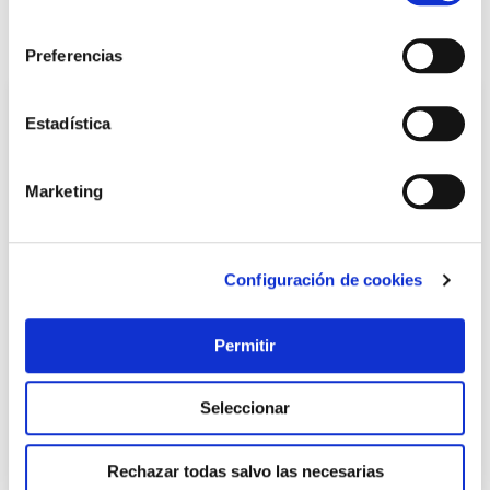
consentimiento
También te puede interesar
Preferencias
Estadística
Marketing
Configuración de cookies
Disco corte metal estac. 350x2,8x25,4 mm a46-bf tyrolit
Permitir
Tyrolit
Seleccionar
13,47 €
Rechazar todas salvo las necesarias