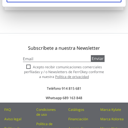
Añadir al carrito
Subscríbete a nuestra Newsletter
Inscríbase
Enviar
a
nuestro
Acepto recibir comunicaciones comerciales
boletín
perfiladas y / o Newsletters de FerrOkey conforme
de
a nuestra
Política de privacidad
noticias:
Teléfono
914 815 681
Whatsapp
689 163 848
FAQ
Condiciones
Catálogos
Marca Kylate
de uso
Aviso legal
Financiación
Marca Kolorea
Política de