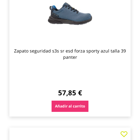
favo
Zapato seguridad s3s sr esd forza sporty azul talla 39
panter
57,85 €
Añadir al carrito
Agre
a