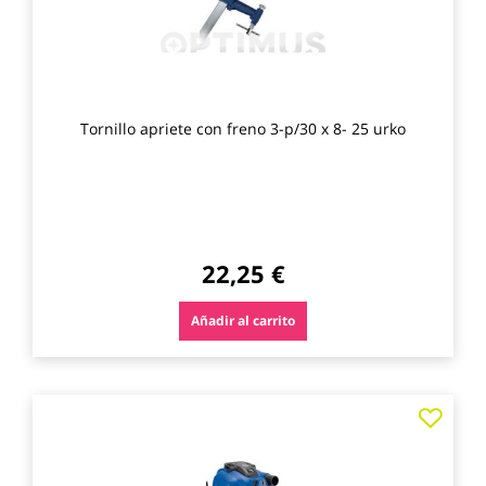
Tornillo apriete con freno 3-p/30 x 8- 25 urko
22,25 €
Añadir al carrito
Agre
a
los
favo