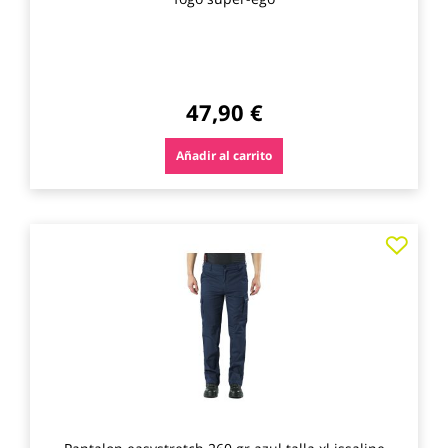
47,90 €
Añadir al carrito
Agre
a
los
favo