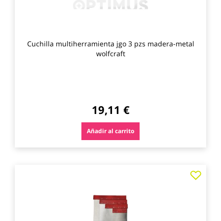
Cuchilla multiherramienta jgo 3 pzs madera-metal
wolfcraft
19,11 €
Añadir al carrito
Agre
a
los
favo