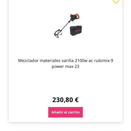
a
los
favo
Mezclador materiales varilla 2100w ac rubimix-9
power max 23
230,80 €
Añadir al carrito