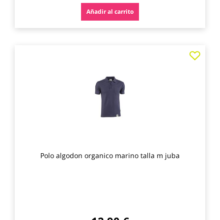
Añadir al carrito
Agre
a
los
favo
Polo algodon organico marino talla m juba