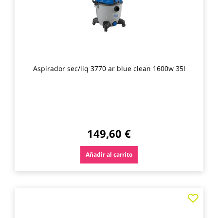
Aspirador sec/liq 3770 ar blue clean 1600w 35l
149,60 €
Añadir al carrito
Agre
a
los