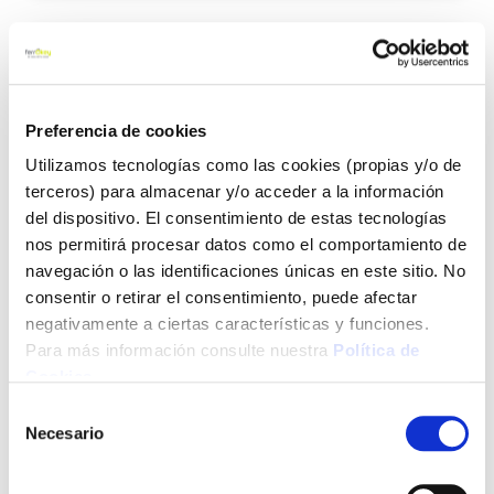
Agre
a
los
favo
Preferencia de cookies
Utilizamos tecnologías como las cookies (propias y/o de
terceros) para almacenar y/o acceder a la información
del dispositivo. El consentimiento de estas tecnologías
nos permitirá procesar datos como el comportamiento de
navegación o las identificaciones únicas en este sitio. No
Bota agro o2 marron talla 46 bellota
consentir o retirar el consentimiento, puede afectar
negativamente a ciertas características y funciones.
Para más información consulte nuestra
Política de
Cookies
.
Selección
72,35 €
Necesario
de
consentimiento
Añadir al carrito