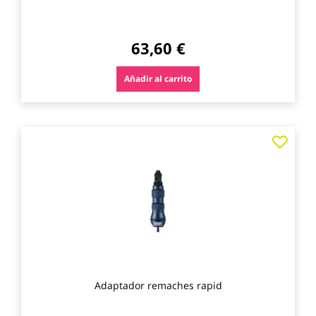
63,60 €
Añadir al carrito
Agre
a
los
favo
Adaptador remaches rapid