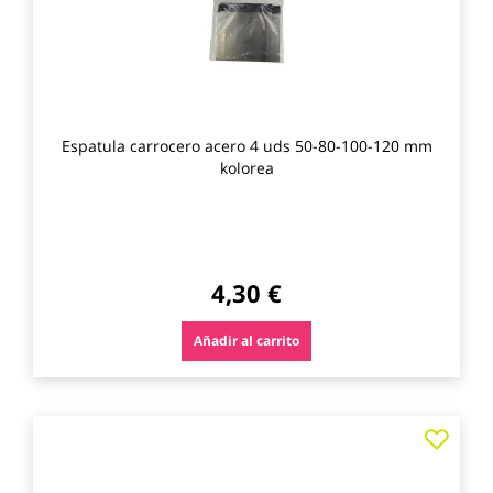
Espatula carrocero acero 4 uds 50-80-100-120 mm
kolorea
4,30 €
Añadir al carrito
Agre
a
los
favo