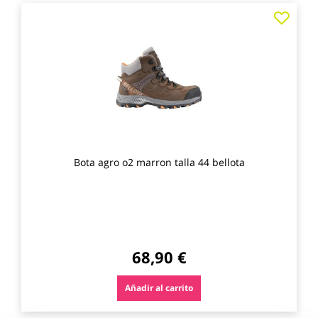
Agre
a
los
favo
Bota agro o2 marron talla 44 bellota
68,90 €
Añadir al carrito