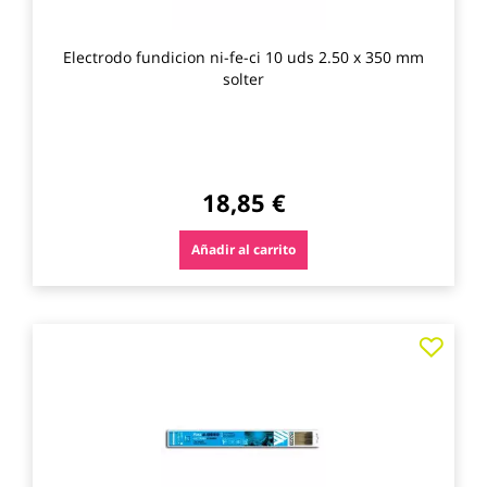
Electrodo fundicion ni-fe-ci 10 uds 2.50 x 350 mm
solter
18,85 €
Añadir al carrito
Agre
a
los
favo