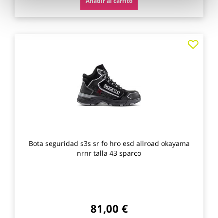
Añadir al carrito
Agre
a
los
favo
Bota seguridad s3s sr fo hro esd allroad okayama
nrnr talla 43 sparco
81,00 €