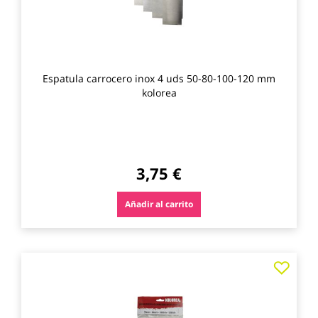
Espatula carrocero inox 4 uds 50-80-100-120 mm
kolorea
3,75 €
Añadir al carrito
Agre
a
los
favo