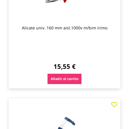
Alicate univ. 160 mm aisl.1000v m/bim irimo
15,55 €
Añadir al carrito
Agre
a
los
favo