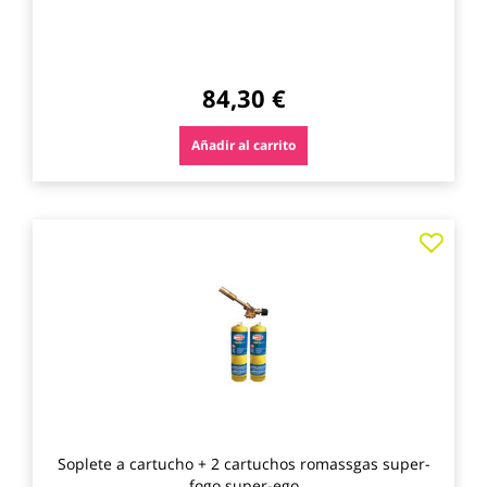
84,30 €
Añadir al carrito
Agre
a
los
favo
Soplete a cartucho + 2 cartuchos romassgas super-
fogo super-ego