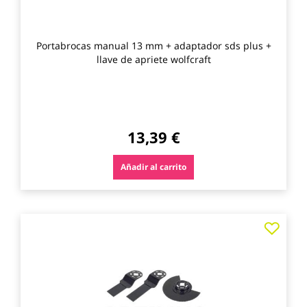
Portabrocas manual 13 mm + adaptador sds plus +
llave de apriete wolfcraft
13,39 €
Añadir al carrito
Agre
a
los
favo