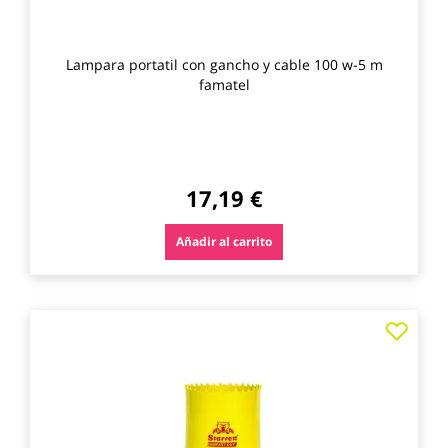
Lampara portatil con gancho y cable 100 w-5 m
famatel
17,19 €
Añadir al carrito
Agre
a
los
favo