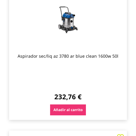
los
favo
Aspirador sec/liq az 3780 ar blue clean 1600w 50l
232,76 €
Añadir al carrito
Agre