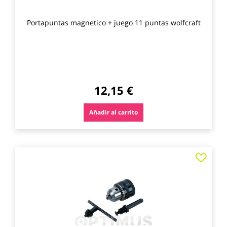
Portapuntas magnetico + juego 11 puntas wolfcraft
12,15 €
Añadir al carrito
Agre
a
los
favo