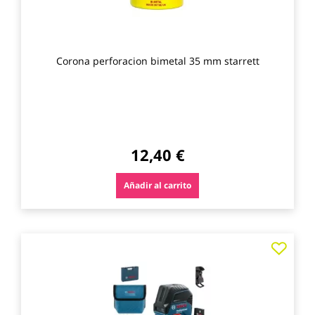
Corona perforacion bimetal 35 mm starrett
12,40 €
Añadir al carrito
Agre
a
los
favo