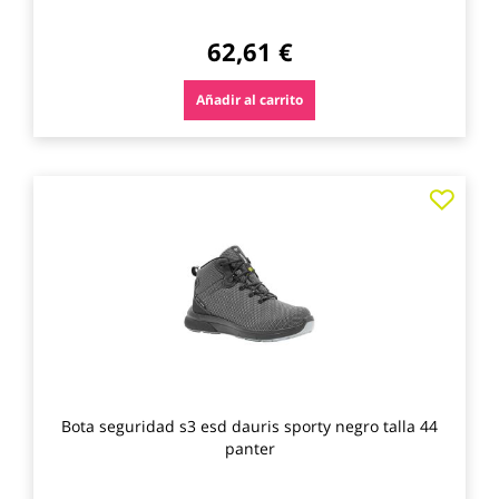
62,61 €
Añadir al carrito
Agre
a
los
favo
Bota seguridad s3 esd dauris sporty negro talla 44
panter