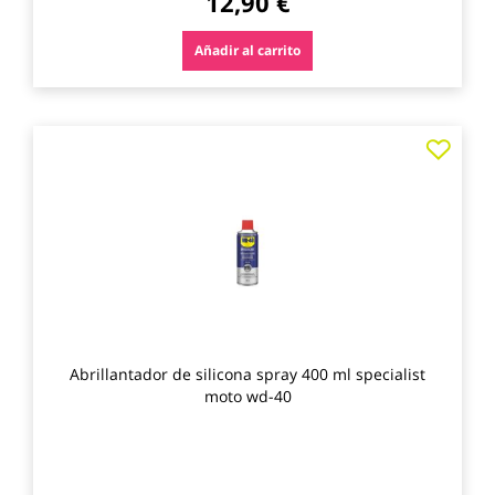
12,90 €
Añadir al carrito
Agre
a
los
favo
Abrillantador de silicona spray 400 ml specialist
moto wd-40