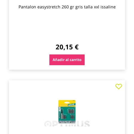
Pantalon easystretch 260 gr gris talla xxl issaline
20,15 €
Añadir al carrito
Agre
a
los
favo