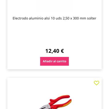
Electrodo aluminio alsi 10 uds 2,50 x 300 mm solter
12,40 €
Añadir al carrito
Agre
a
los
favo