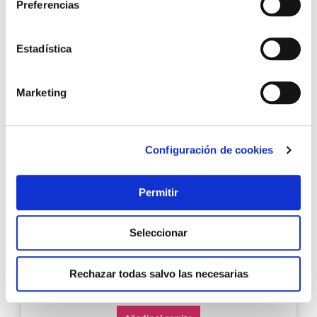
Preferencias
Agre
Estadística
a
los
favo
Marketing
Configuración de cookies
Permitir
Bota seguridad s3s sr fo hro esd allroad okayama
nrnr talla 40 sparco
Seleccionar
Rechazar todas salvo las necesarias
82,70 €