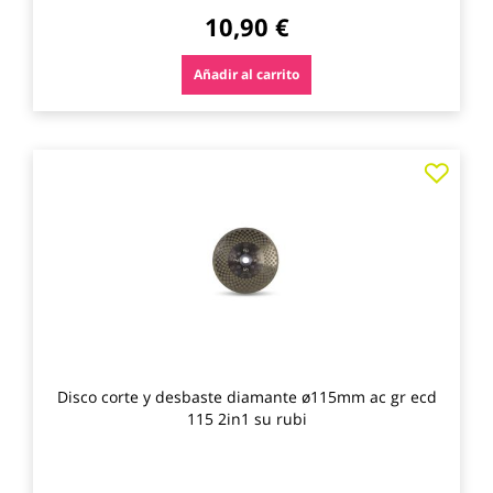
10,90 €
Añadir al carrito
Agre
a
los
favo
Disco corte y desbaste diamante ø115mm ac gr ecd
115 2in1 su rubi