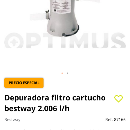
Saltar
PRECIO ESPECIAL
al
comienzo
Depuradora filtro cartucho
de
la
bestway 2.006 l/h
galería
de
Bestway
Ref:
87166
imágenes