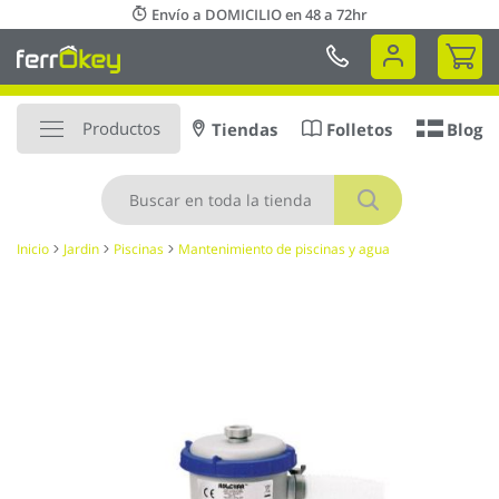
Ir
Envío a DOMICILIO en 48 a 72hr
al
Mi 
contenido
Productos
Tiendas
Folletos
Blog
Buscar
Inicio
Jardin
Piscinas
Mantenimiento de piscinas y agua
Saltar
al
final
de
la
galería
de
imágenes