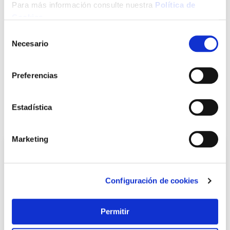
Para más información consulte nuestra
Política de
Cookies
.
LOCALIZA TU TIENDA MÁS CERCANA
Selección
Necesario
de
consentimiento
Introduce tu e-mail y te avisaremos si el artículo vuelve a
estar disponible.
Preferencias
Avisarme
Estadística
También te puede interesar
Marketing
Configuración de cookies
Permitir