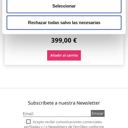
Seleccionar
Piscina redonda desmontable steel pro max 16.015 l
depuradora cartucho tipo ii ø457x122cm bestway
Rechazar todas salvo las necesarias
Bestway
399,00 €
Añadir al carrito
Subscríbete a nuestra Newsletter
Inscríbase
Enviar
a
nuestro
Acepto recibir comunicaciones comerciales
boletín
perfiladas y / o Newsletters de FerrOkey conforme