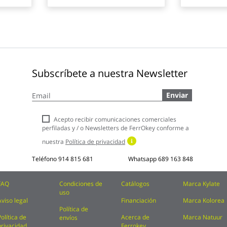
Subscríbete a nuestra Newsletter
Inscríbase
Enviar
a
nuestro
boletín
Acepto recibir comunicaciones comerciales
de
perfiladas y / o Newsletters de FerrOkey conforme a
noticias:
nuestra
Política de privacidad
Teléfono
914 815 681
Whatsapp
689 163 848
FAQ
Condiciones de
Catálogos
Marca Kylate
uso
Aviso legal
Financiación
Marca Kolorea
Política de
Política de
Acerca de
Marca Natuur
envíos
privacidad
Ferrokey