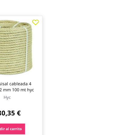
isal cableada 4
22 mm 100 mt hyc
Hyc
80,35 €
ir al carrito