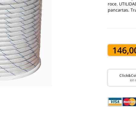
roce. UTILIDA
pancartas. Tr
146,0
Click&Col
en 