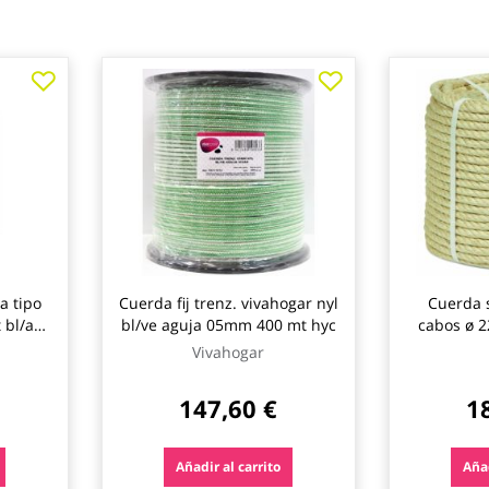
a tipo
Cuerda fij trenz. vivahogar nyl
Cuerda s
 bl/az
bl/ve aguja 05mm 400 mt hyc
cabos ø 
Vivahogar
147,60 €
1
Añadir al carrito
Añad