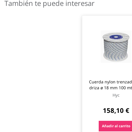
También te puede interesar
galería
de
imágenes
Cuerda nylon trenzad
driza ø 18 mm 100 mt
hyc
Hyc
158,10 €
Añadir al carrito