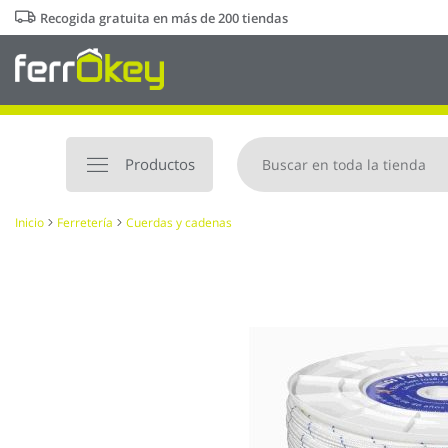
Ir
Recogida gratuita en más de 200 tiendas
al
contenido
Productos
Inicio
Ferretería
Cuerdas y cadenas
Saltar
al
final
de
la
galería
de
imágenes