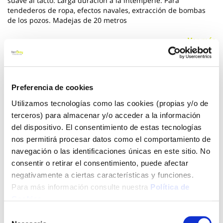
suave al tacto. Larga duración a la intemperie. Para
tendederos de ropa, efectos navales, extracción de bombas
de los pozos. Madejas de 20 metros
Ver más
6,24 €
Preferencia de cookies
Utilizamos tecnologías como las cookies (propias y/o de
Añadir al carrito
terceros) para almacenar y/o acceder a la información
del dispositivo. El consentimiento de estas tecnologías
nos permitirá procesar datos como el comportamiento de
navegación o las identificaciones únicas en este sitio. No
Click&Collect - Recogida gratis
Envío a domicilio:
en nuestras tiendas
5 días hábiles
consentir o retirar el consentimiento, puede afectar
negativamente a ciertas características y funciones.
Para más información consulte nuestra
Política de
+ INFO
Cookies
.
Selección