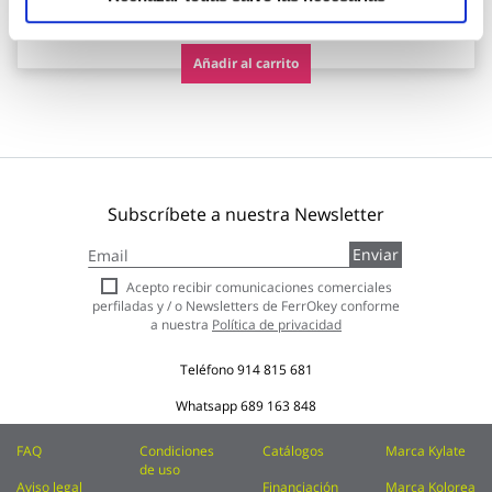
46,15 €
Añadir al carrito
Subscríbete a nuestra Newsletter
Inscríbase
Enviar
a
nuestro
Acepto recibir comunicaciones comerciales
boletín
perfiladas y / o Newsletters de FerrOkey conforme
de
a nuestra
Política de privacidad
noticias:
Teléfono
914 815 681
Whatsapp
689 163 848
FAQ
Condiciones
Catálogos
Marca Kylate
de uso
Aviso legal
Financiación
Marca Kolorea