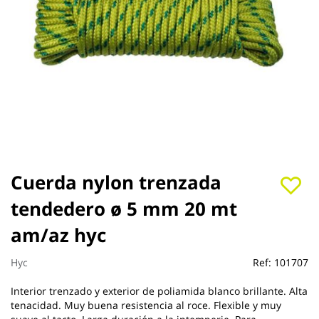
Saltar
Cuerda nylon trenzada
al
tendedero ø 5 mm 20 mt
comienzo
de
am/az hyc
la
galería
de
Hyc
Ref:
101707
imágenes
Interior trenzado y exterior de poliamida blanco brillante. Alta
tenacidad. Muy buena resistencia al roce. Flexible y muy