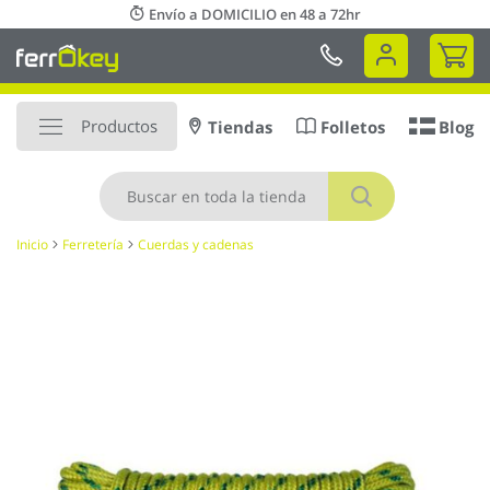
Ir
Envío a DOMICILIO en 48 a 72hr
al
Mi 
contenido
Productos
Tiendas
Folletos
Blog
Buscar
Inicio
Ferretería
Cuerdas y cadenas
Saltar
al
final
de
la
galería
de
imágenes