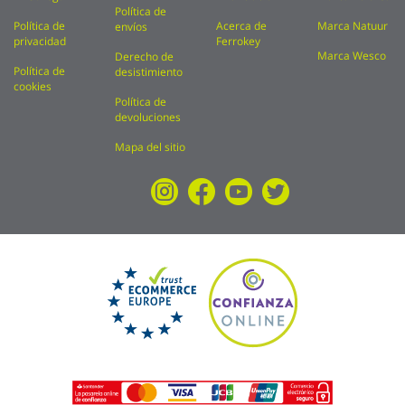
Política de
Política de
Acerca de
Marca Natuur
envíos
privacidad
Ferrokey
Marca Wesco
Derecho de
Política de
desistimiento
cookies
Política de
devoluciones
Mapa del sitio