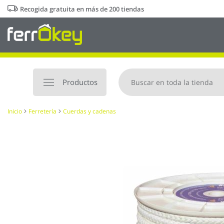
Ir
Recogida gratuita en más de 200 tiendas
al
contenido
Productos
Inicio
Ferretería
Cuerdas y cadenas
Saltar
al
final
de
la
galería
de
imágenes