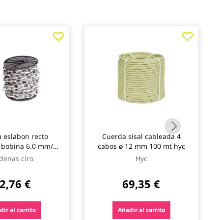
 eslabon recto
Cuerda sisal cableada 4
 bobina 6.0 mm/25
cabos ø 12 mm 100 mt hyc
cadenas ciro
denas ciro
Hyc
2,76 €
69,35 €
ir al carrito
Añadir al carrito