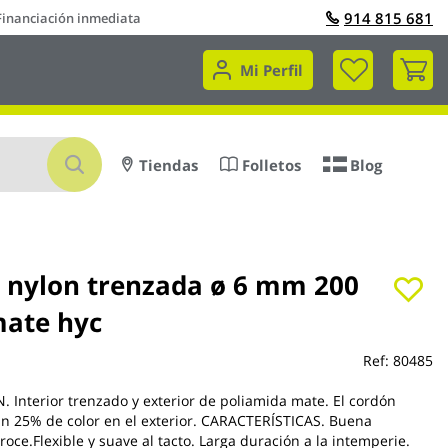
914 815 681
Financiación inmediata
Mi 
Mi Perfil
Buscar
Tiendas
Folletos
Blog
 nylon trenzada ø 6 mm 200
mate hyc
Ref:
80485
Interior trenzado y exterior de poliamida mate. El cordón
 un 25% de color en el exterior. CARACTERÍSTICAS. Buena
 roce.Flexible y suave al tacto. Larga duración a la intemperie.