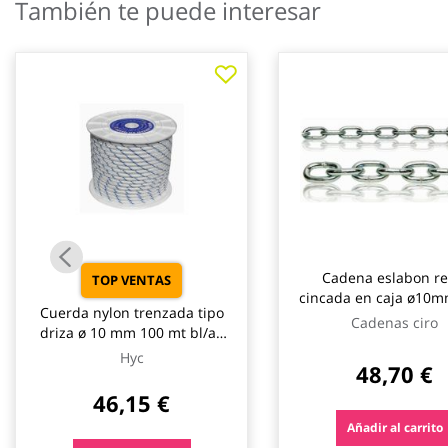
También te puede interesar
galería
de
imágenes
Cadena eslabon re
TOP VENTAS
cincada en caja ø10
Cuerda nylon trenzada tipo
25kg 13mt cadenas 
Cadenas ciro
driza ø 10 mm 100 mt bl/az
hyc
Hyc
48,70 €
46,15 €
Añadir al carrito