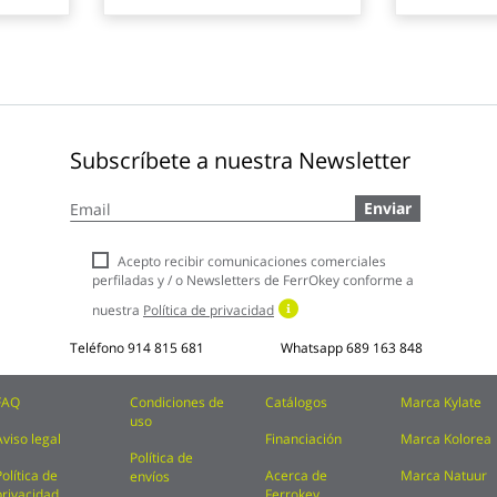
Subscríbete a nuestra Newsletter
Inscríbase
Enviar
a
nuestro
boletín
Acepto recibir comunicaciones comerciales
de
perfiladas y / o Newsletters de FerrOkey conforme a
noticias:
nuestra
Política de privacidad
Teléfono
914 815 681
Whatsapp
689 163 848
FAQ
Condiciones de
Catálogos
Marca Kylate
uso
Aviso legal
Financiación
Marca Kolorea
Política de
Política de
Acerca de
Marca Natuur
envíos
privacidad
Ferrokey