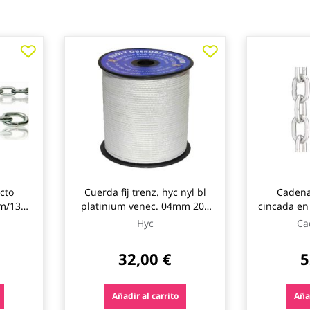
cto
Cuerda fij trenz. hyc nyl bl
Cadena
mm/13m
platinium venec. 04mm 200
cincada en
ciro
mt
kg 
Hyc
Ca
32,00 €
5
Añadir al carrito
Añad