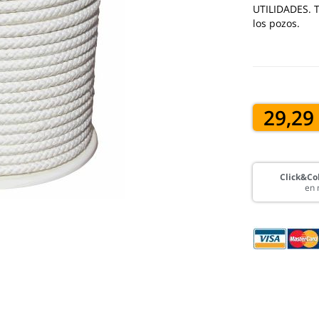
UTILIDADES. T
los pozos.
29,29
Click&Col
en 