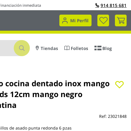
914 815 681
Financiación inmediata
Mi 
Mi Perfil
Buscar
Tiendas
Folletos
Blog
lo cocina dentado inox mango
uds 12cm mango negro
tina
Ref:
23021848
illos de asado punta redonda 6 pzas