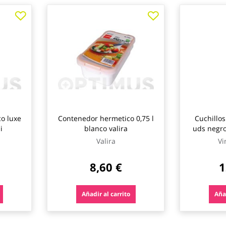
o luxe
Contenedor hermetico 0,75 l
Cuchillos
i
blanco valira
uds negr
Valira
Vi
8,60 €
1
Añadir al carrito
Añad