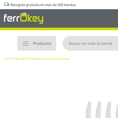
Ir
Recogida gratuita en más de 200 tiendas
al
contenido
Productos
Inicio
Menaje
Utensilios
Para conservar
Saltar
al
final
de
la
galería
de
imágenes