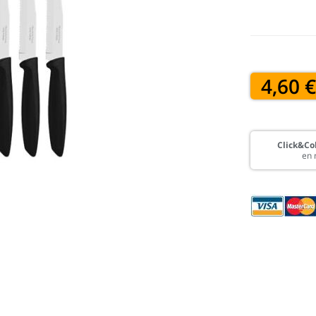
4,60 
Click&Col
en 