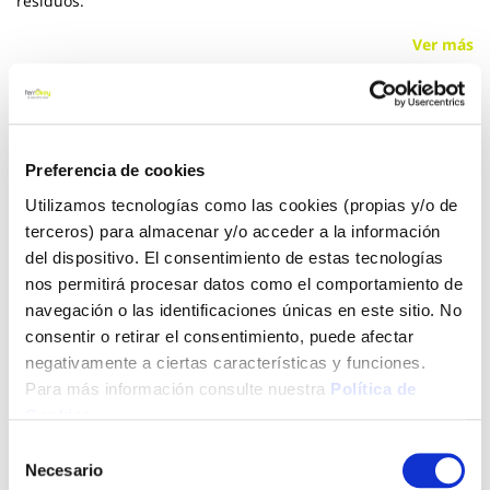
residuos.
Ver más
41,30 €
Preferencia de cookies
Añadir al carrito
Utilizamos tecnologías como las cookies (propias y/o de
terceros) para almacenar y/o acceder a la información
del dispositivo. El consentimiento de estas tecnologías
nos permitirá procesar datos como el comportamiento de
Click&Collect - Recogida gratis
Envío a domicilio:
navegación o las identificaciones únicas en este sitio. No
en nuestras tiendas
5 días hábiles
consentir o retirar el consentimiento, puede afectar
negativamente a ciertas características y funciones.
Para más información consulte nuestra
Política de
+ INFO
Cookies
.
Selección
LOCALIZA TU TIENDA MÁS CERCANA
Necesario
de