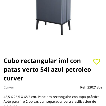
Saltar
Cubo rectangular iml con
al
patas verto 54l azul petroleo
comienzo
de
curver
la
galería
de
Curver
Ref:
23021309
imágenes
43,5 X 26,5 X 68,7 cm. Papelera rectangular con tapa práctica.
Apto para 1 o 2 bolsas con separador para clasificación de