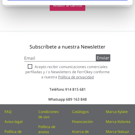
Añadir al carrito
Subscríbete a nuestra Newsletter
Inscríbase
Enviar
a
nuestro
Acepto recibir comunicaciones comerciales
boletín
perfiladas y / o Newsletters de FerrOkey conforme
de
a nuestra
Política de privacidad
noticias:
Teléfono
914 815 681
Whatsapp
689 163 848
FAQ
Condiciones
Catálogos
Marca Kylate
de uso
Aviso legal
Financiación
Marca Kolorea
Política de
Política de
Acerca de
Marca Natuur
envíos