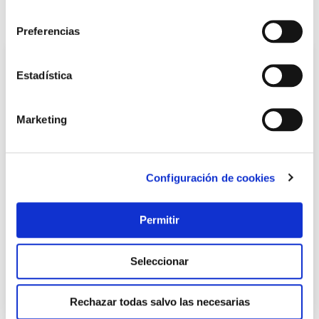
consentimiento
También te puede interesar
Preferencias
Estadística
Marketing
Configuración de cookies
TOP VENTAS
Permitir
Escalera multiposicion aluminio con plataforma ema 3
4+3 peldaños codiven
Codiven
Seleccionar
146,16 €
Rechazar todas salvo las necesarias