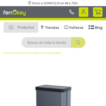
Ir
Envío a DOMICILIO en 48 a 72hr
al
Mi 
contenido
Productos
Tiendas
Folletos
Blog
Buscar
Inicio
Ferretería
Escaleras
Industriales
Saltar
al
final
de
la
galería
de
imágenes