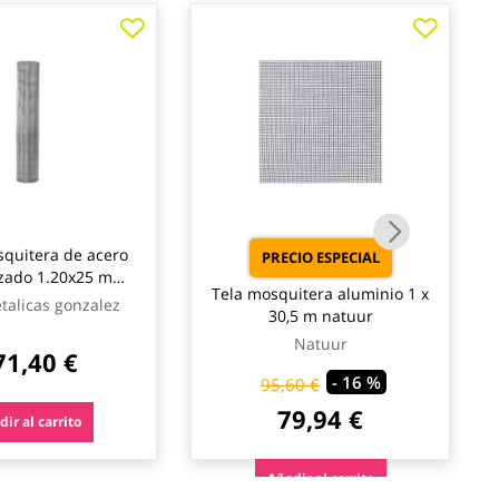
quitera de acero
PRECIO ESPECIAL
zado 1.20x25 m
Tela mosquitera aluminio 1 x
l de enrejados
talicas gonzalez
30,5 m natuur
Natuur
71,40 €
- 16 %
95,60 €
79,94 €
ir al carrito
Añadir al carrito