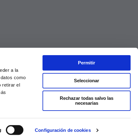
Permitir
eder a la
r datos como
Seleccionar
retirar el
más
Rechazar todas salvo las
necesarias
Precios válidos solo en la web, no en tienda
g
Configuración de cookies