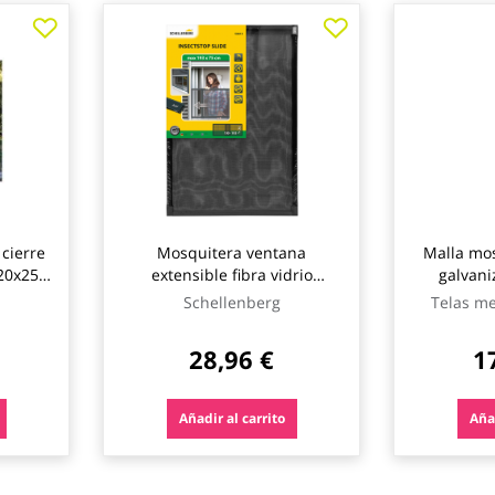
cierre
Mosquitera ventana
Malla mos
20x250
extensible fibra vidrio
galvani
70x100-193cm antracita
centra
Schellenberg
Telas me
schellenberg
28,96 €
1
Añadir al carrito
Añad