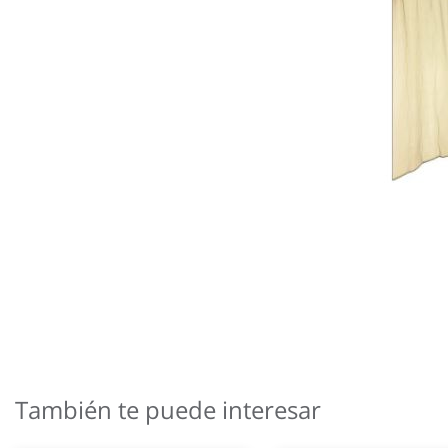
Saltar
al
comienzo
También te puede interesar
de
la