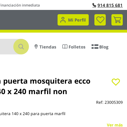
914 815 681
Financiación inmediata
Mi 
Mi Perfil
Buscar
Tiendas
Folletos
Blog
a puerta mosquitera ecco
0 x 240 marfil non
Ref:
23005309
itera 140 x 240 para puerta marfil
Ver más