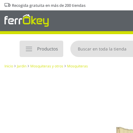
Ir
Recogida gratuita en más de 200 tiendas
al
contenido
Productos
Inicio
Jardin
Mosquiteras y otros
Mosquiteras
Saltar
al
final
de
la
galería
de
imágenes