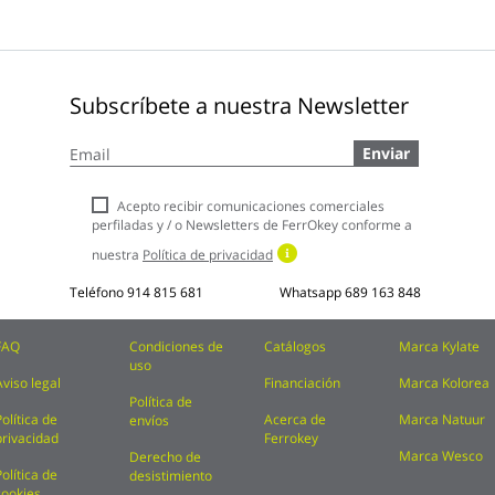
Subscríbete a nuestra Newsletter
Inscríbase
Enviar
a
nuestro
boletín
Acepto recibir comunicaciones comerciales
de
perfiladas y / o Newsletters de FerrOkey conforme a
noticias:
nuestra
Política de privacidad
Teléfono
914 815 681
Whatsapp
689 163 848
FAQ
Condiciones de
Catálogos
Marca Kylate
uso
Aviso legal
Financiación
Marca Kolorea
Política de
Política de
Acerca de
Marca Natuur
envíos
privacidad
Ferrokey
Marca Wesco
Derecho de
Política de
desistimiento
cookies