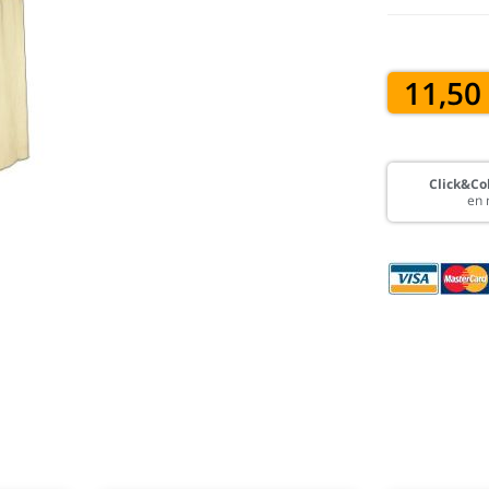
11,50
Click&Col
en 