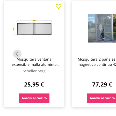
galería
de
imágenes
Mosquitera ventana
Mosquitera 2 paneles 
extensible malla aluminio
magnetico continuo 4
50x75-142cm antracita
gris non
Schellenberg
schellenberg
25,95 €
77,29 €
Añadir al carrito
Añadir al carrito