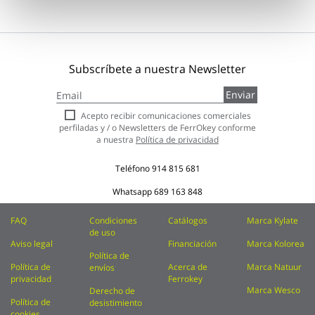
Subscríbete a nuestra Newsletter
Inscríbase
Enviar
a
nuestro
Acepto recibir comunicaciones comerciales
boletín
perfiladas y / o Newsletters de FerrOkey conforme
de
a nuestra
Política de privacidad
noticias:
Teléfono
914 815 681
Whatsapp
689 163 848
FAQ
Condiciones
Catálogos
Marca Kylate
de uso
Aviso legal
Financiación
Marca Kolorea
Política de
Política de
Acerca de
Marca Natuur
envíos
privacidad
Ferrokey
Marca Wesco
Derecho de
Política de
desistimiento
cookies