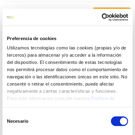
44,95 €
Añadir al carrito
Preferencia de cookies
Utilizamos tecnologías como las cookies (propias y/o de
terceros) para almacenar y/o acceder a la información
del dispositivo. El consentimiento de estas tecnologías
Click&Collect - Recogida gratis
Envío a domicilio:
en nuestras tiendas
5 días hábiles
nos permitirá procesar datos como el comportamiento de
navegación o las identificaciones únicas en este sitio. No
consentir o retirar el consentimiento, puede afectar
+ INFO
negativamente a ciertas características y funciones.
Para más información consulte nuestra
Política de
Cookies
.
LOCALIZA TU TIENDA MÁS CERCANA
Selección
Necesario
de
También te puede interesar
consentimiento