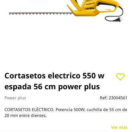
Saltar
Cortasetos electrico 550 w
al
espada 56 cm power plus
comienzo
de
la
Power plus
Ref:
23004561
galería
de
CORTASETOS ELÉCTRICO. Potencia 500W, cuchilla de 55 cm de
imágenes
20 mm entre dientes.
Ver más