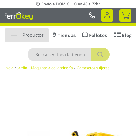
Ir
Envío a DOMICILIO en 48 a 72hr
al
Mi 
contenido
Productos
Tiendas
Folletos
Blog
Buscar
Inicio
Jardin
Maquinaria de jardinería
Cortasetos y tijeras
Saltar
al
final
de
la
galería
de
imágenes