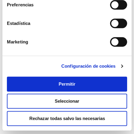
Preferencias
Estadística
Marketing
Configuración de cookies
Piscina redonda desmontable steel pro max 16.015 l
depuradora cartucho tipo ii ø457x122cm bestway
Bestway
Permitir
399,00 €
Seleccionar
Añadir al carrito
Rechazar todas salvo las necesarias