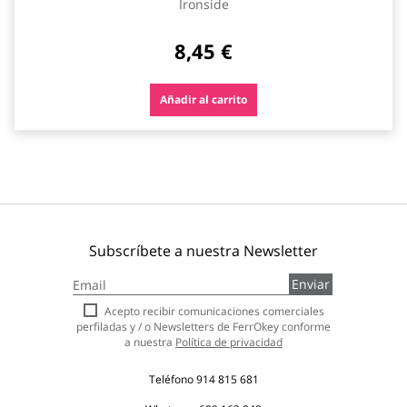
Ironside
8,45 €
Añadir al carrito
Subscríbete a nuestra Newsletter
Inscríbase
Enviar
a
nuestro
Acepto recibir comunicaciones comerciales
boletín
perfiladas y / o Newsletters de FerrOkey conforme
de
a nuestra
Política de privacidad
noticias:
Teléfono
914 815 681