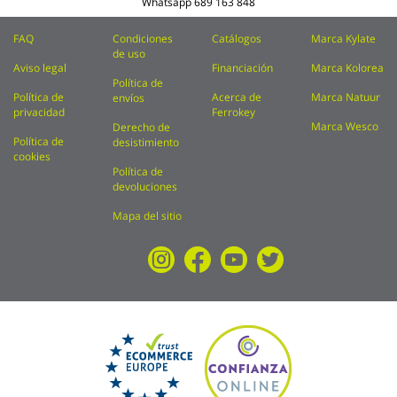
Whatsapp
689 163 848
FAQ
Condiciones
Catálogos
Marca Kylate
de uso
Aviso legal
Financiación
Marca Kolorea
Política de
Política de
Acerca de
Marca Natuur
envíos
privacidad
Ferrokey
Marca Wesco
Derecho de
Política de
desistimiento
cookies
Política de
devoluciones
Mapa del sitio