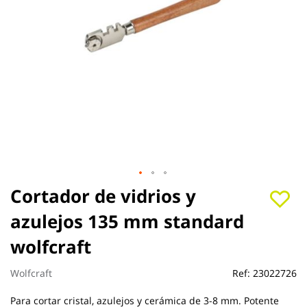
Saltar
Cortador de vidrios y
al
azulejos 135 mm standard
comienzo
de
wolfcraft
la
galería
de
Wolfcraft
Ref:
23022726
imágenes
Para cortar cristal, azulejos y cerámica de 3-8 mm. Potente