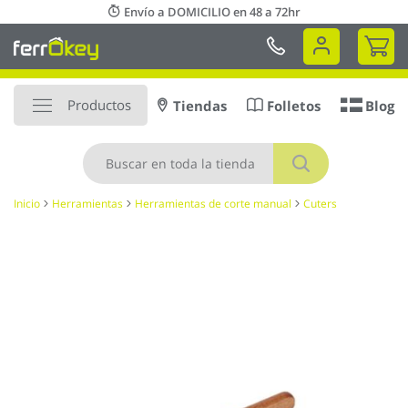
Ir
Envío a DOMICILIO en 48 a 72hr
al
Mi 
contenido
Productos
Tiendas
Folletos
Blog
Buscar
Inicio
Herramientas
Herramientas de corte manual
Cuters
Saltar
al
final
de
la
galería
de
imágenes