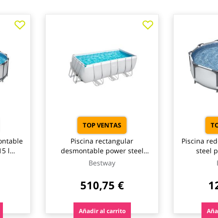
TOP VENTAS
T
ontable
Piscina rectangular
Piscina re
5 l
desmontable power steel
steel 
ipo ii
8.124 l depuradora cartucho
depurador
Bestway
way
tipo ii 412x201x122cm
ø305x
bestway
510,75 €
1
Añadir al carrito
Añad