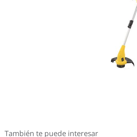
Saltar
al
comienzo
de
También te puede interesar
la