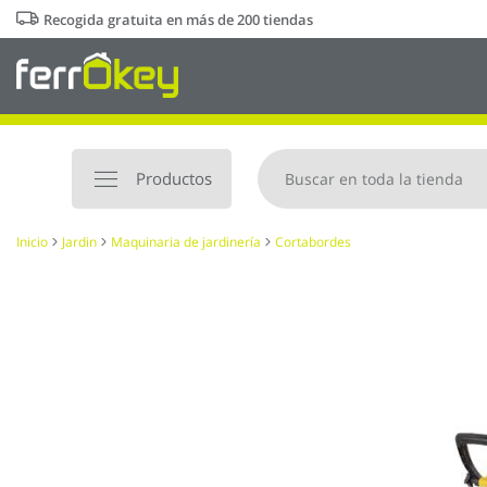
Ir
Recogida gratuita en más de 200 tiendas
al
contenido
Productos
Inicio
Jardin
Maquinaria de jardinería
Cortabordes
Saltar
al
final
de
la
galería
de
imágenes