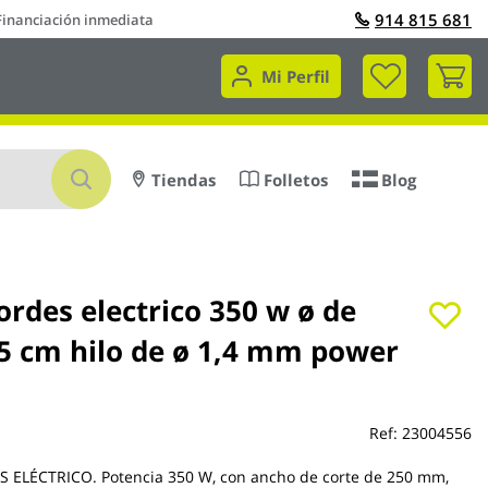
914 815 681
Financiación inmediata
Mi 
Mi Perfil
Buscar
Tiendas
Folletos
Blog
rdes electrico 350 w ø de
25 cm hilo de ø 1,4 mm power
Ref:
23004556
ELÉCTRICO. Potencia 350 W, con ancho de corte de 250 mm,