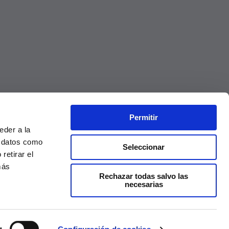
Permitir
eder a la
r datos como
Seleccionar
retirar el
más
Rechazar todas salvo las
necesarias
Precios válidos solo en la web, no en tienda
g