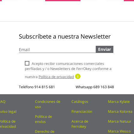
Subscríbete a nuestra Newsletter
Inscríbase
Enviar
a
nuestro
boletín
Acepto recibir comunicaciones comerciales
de
perfiladas y / o Newsletters de FerrOkey conforme a
noticias:
nuestra
Política de privacidad
Teléfono
914 815 681
Whatsapp
689 163 848
FAQ
Condiciones de
Catálogos
Marca Kylate
uso
Aviso legal
Financiación
Marca Kolorea
Política de
Política de
Acerca de
Marca Natuur
envíos
privacidad
Ferrokey
Marca Wesco
Derecho de