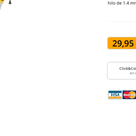
hilo de 1.4 m
29,95
Click&Col
en 