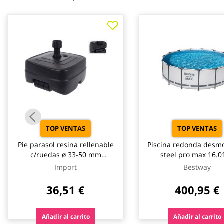
galería
de
imágenes
TOP VENTAS
TOP VENTAS
Pie parasol resina rellenable
Piscina redonda desm
c/ruedas ø 33-50 mm
steel pro max 16.01
antracita import
depuradora cartucho t
Import
Bestway
ø457x122cm best
36,51 €
400,95 €
Añadir al carrito
Añadir al carrito