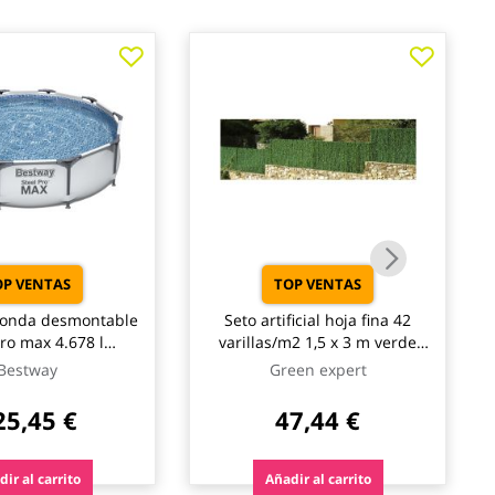
OP VENTAS
TOP VENTAS
donda desmontable
Seto artificial hoja fina 42
pro max 4.678 l
varillas/m2 1,5 x 3 m verde
a cartucho tipo i
natuur
Bestway
Green expert
76cm bestway
25,45 €
47,44 €
ir al carrito
Añadir al carrito