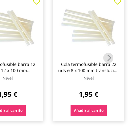
ofusible barra 12
Cola termofusible barra 22
 12 x 100 mm
uds ø 8 x 100 mm translucido
slucido nivel
nivel
Nivel
Nivel
1,95 €
1,95 €
ir al carrito
Añadir al carrito