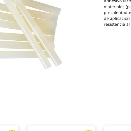
Adhesivo term
materiales (pa
precalentados
de aplicación
resistencia a