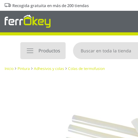
Ir
Recogida gratuita en más de 200 tiendas
al
contenido
Productos
Inicio
Pintura
Adhesivos y colas
Colas de termofusion
Saltar
al
final
de
la
galería
de
imágenes