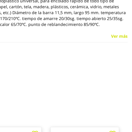
oplástico universal, para encolado rápido de todo tipo de
pel, cartón, tela, madera, plásticos, cerámica, vidrio, metales
, etc.) Diámetro de la barra 11,5 mm, largo 95 mm. temperatura
 170/210ºC. tiempo de amarre 20/30sg. tiempo abierto 25/35sg.
l calor 65/70ºC. punto de reblandecimiento 85/90ºC.
Ver más