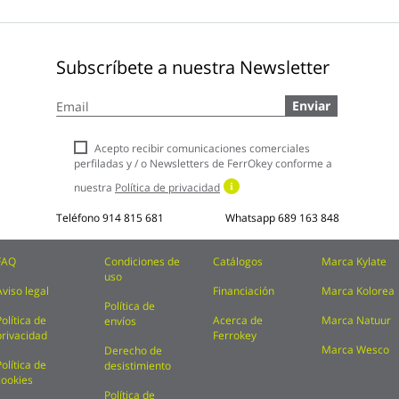
Subscríbete a nuestra Newsletter
Inscríbase
Enviar
a
nuestro
boletín
Acepto recibir comunicaciones comerciales
de
perfiladas y / o Newsletters de FerrOkey conforme a
noticias:
nuestra
Política de privacidad
Teléfono
914 815 681
Whatsapp
689 163 848
FAQ
Condiciones de
Catálogos
Marca Kylate
uso
Aviso legal
Financiación
Marca Kolorea
Política de
Política de
Acerca de
Marca Natuur
envíos
privacidad
Ferrokey
Marca Wesco
Derecho de
Política de
desistimiento
cookies
Política de