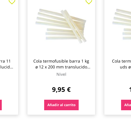
rra 11
Cola termofusible barra 1 kg
Cola term
lucido
ø 12 x 200 mm translucido
uds ø
nivel
tran
Nivel
9,95 €
Añadir al carrito
Añad