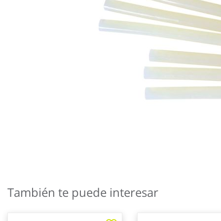
Saltar
al
También te puede interesar
comienzo
de
la