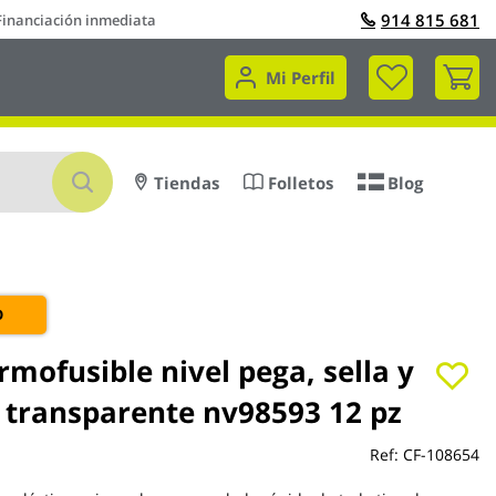
914 815 681
Financiación inmediata
Mi 
Mi Perfil
Buscar
Tiendas
Folletos
Blog
O
rmofusible nivel pega, sella y
a transparente nv98593 12 pz
Ref:
CF-108654