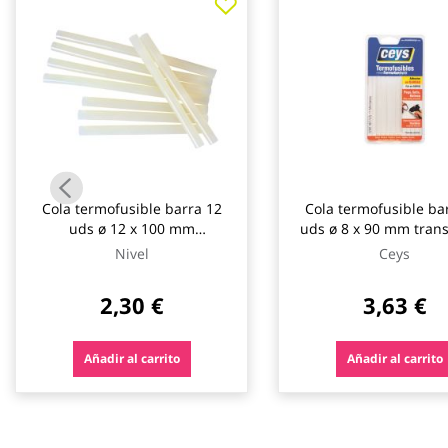
galería
de
imágenes
Cola termofusible barra 12
Cola termofusible ba
uds ø 12 x 100 mm
uds ø 8 x 90 mm trans
translucido nivel
ceys
Nivel
Ceys
2,30 €
3,63 €
Añadir al carrito
Añadir al carrito