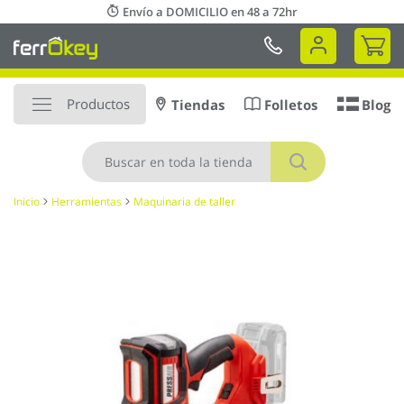
Ir
Envío a DOMICILIO en 48 a 72hr
al
Mi 
contenido
Productos
Tiendas
Folletos
Blog
Buscar
Inicio
Herramientas
Maquinaria de taller
Saltar
al
final
de
la
galería
de
imágenes