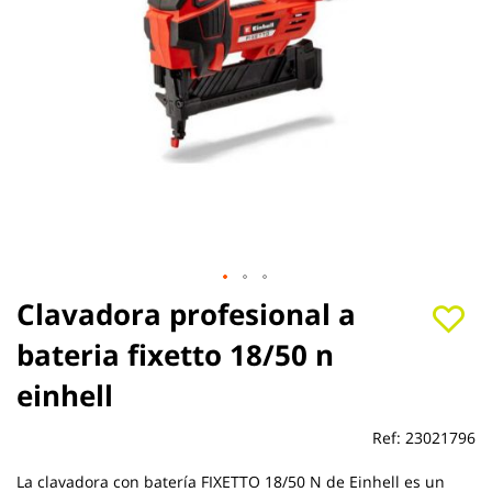
Saltar
Clavadora profesional a
al
bateria fixetto 18/50 n
comienzo
de
einhell
la
galería
de
Ref:
23021796
imágenes
La clavadora con batería FIXETTO 18/50 N de Einhell es un