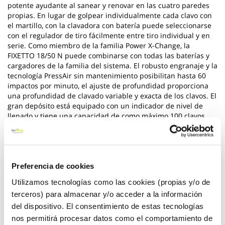
potente ayudante al sanear y renovar en las cuatro paredes
propias. En lugar de golpear individualmente cada clavo con
el martillo, con la clavadora con batería puede seleccionarse
con el regulador de tiro fácilmente entre tiro individual y en
serie. Como miembro de la familia Power X-Change, la
FIXETTO 18/50 N puede combinarse con todas las baterías y
cargadores de la familia del sistema. El robusto engranaje y la
tecnología PressAir sin mantenimiento posibilitan hasta 60
impactos por minuto, el ajuste de profundidad proporciona
una profundidad de clavado variable y exacta de los clavos. El
gran depósito está equipado con un indicador de nivel de
llenado y tiene una capacidad de como máximo 100 clavos.
Presionando un botón se puede abrir y rellenar de forma
sencilla. Los clavos atascados en el canal de tiro pueden
retirarse sin herramientas. La clavadora con batería puede
usarse con clavos de 15 - 50 mm de longitud y 1,0 mm de
espesor. La forma constr
Preferencia de cookies
Utilizamos tecnologías como las cookies (propias y/o de
Ver más
terceros) para almacenar y/o acceder a la información
del dispositivo. El consentimiento de estas tecnologías
197,80 €
nos permitirá procesar datos como el comportamiento de