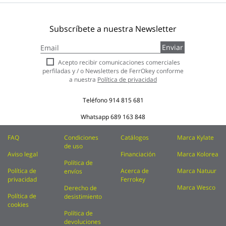
Subscríbete a nuestra Newsletter
Inscríbase
Enviar
a
nuestro
Acepto recibir comunicaciones comerciales
boletín
perfiladas y / o Newsletters de FerrOkey conforme
de
a nuestra
Política de privacidad
noticias:
Teléfono
914 815 681
Whatsapp
689 163 848
FAQ
Condiciones
Catálogos
Marca Kylate
de uso
Aviso legal
Financiación
Marca Kolorea
Política de
Política de
Acerca de
Marca Natuur
envíos
privacidad
Ferrokey
Marca Wesco
Derecho de
Política de
desistimiento
cookies
Política de
devoluciones