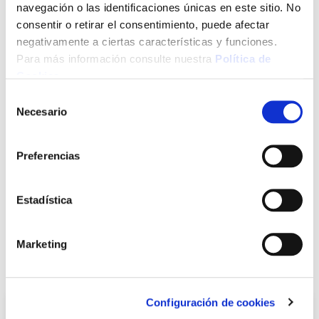
navegación o las identificaciones únicas en este sitio. No
consentir o retirar el consentimiento, puede afectar
Añadir al carrito
negativamente a ciertas características y funciones.
Para más información consulte nuestra
Política de
Cookies
.
Selección
Click&Collect - Recogida gratis
Envío a domicilio:
Necesario
de
en nuestras tiendas
5 días hábiles
consentimiento
Preferencias
+ INFO
Estadística
LOCALIZA TU TIENDA MÁS CERCANA
Marketing
También te puede interesar
Configuración de cookies