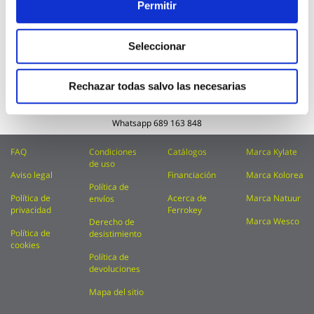
Subscríbete a nuestra Newsletter
Permitir
Inscríbase
Enviar
a
nuestro
Seleccionar
Acepto recibir comunicaciones comerciales
boletín
perfiladas y / o Newsletters de FerrOkey conforme
de
a nuestra
Política de privacidad
noticias:
Rechazar todas salvo las necesarias
Teléfono
914 815 681
Whatsapp
689 163 848
FAQ
Condiciones
Catálogos
Marca Kylate
de uso
Aviso legal
Financiación
Marca Kolorea
Política de
Política de
Acerca de
Marca Natuur
envíos
privacidad
Ferrokey
Marca Wesco
Derecho de
Política de
desistimiento
cookies
Política de
devoluciones
Mapa del sitio