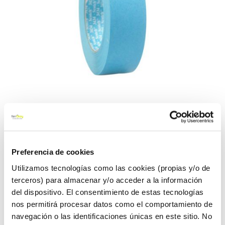
Saltar
Cinta emmascarar 3434 azul
al
Preferencia de cookies
(24 unidades) 50 m x 36 mm
comienzo
Utilizamos tecnologías como las cookies (propias y/o de
de
3m
la
terceros) para almacenar y/o acceder a la información
galería
del dispositivo. El consentimiento de estas tecnologías
de
3m
Ref:
23005287
nos permitirá procesar datos como el comportamiento de
imágenes
navegación o las identificaciones únicas en este sitio. No