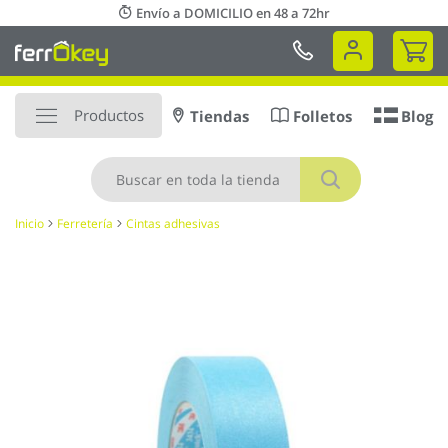
Ir
Envío a DOMICILIO en 48 a 72hr
al
Mi 
contenido
Productos
Tiendas
Folletos
Blog
Buscar
Inicio
Ferretería
Cintas adhesivas
Saltar
al
final
de
la
galería
de
imágenes