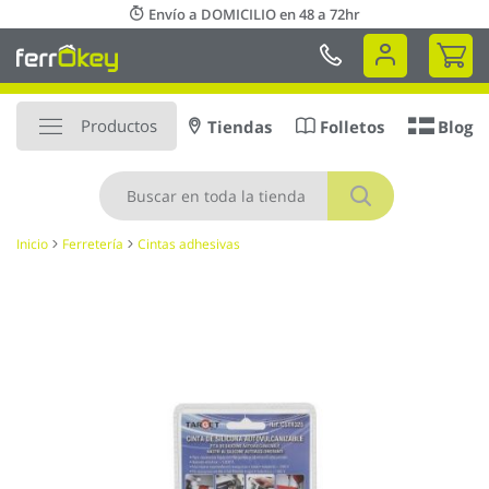
Ir
Envío a DOMICILIO en 48 a 72hr
al
Mi 
contenido
Productos
Tiendas
Folletos
Blog
Buscar
Inicio
Ferretería
Cintas adhesivas
Saltar
al
final
de
la
galería
de
imágenes