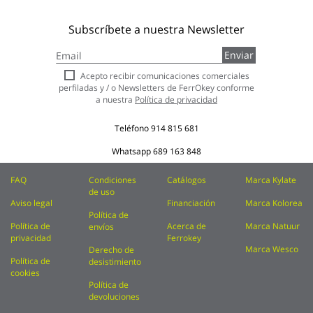
Subscríbete a nuestra Newsletter
Inscríbase
Enviar
a
nuestro
Acepto recibir comunicaciones comerciales
boletín
perfiladas y / o Newsletters de FerrOkey conforme
de
a nuestra
Política de privacidad
noticias:
Teléfono
914 815 681
Whatsapp
689 163 848
FAQ
Condiciones
Catálogos
Marca Kylate
de uso
Aviso legal
Financiación
Marca Kolorea
Política de
Política de
Acerca de
Marca Natuur
envíos
privacidad
Ferrokey
Marca Wesco
Derecho de
Política de
desistimiento
cookies
Política de
devoluciones