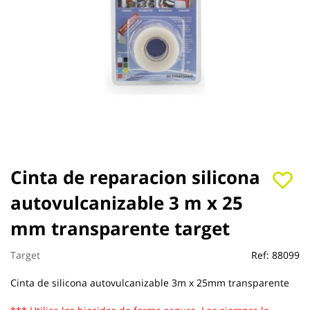
Saltar
Cinta de reparacion silicona
al
autovulcanizable 3 m x 25
comienzo
de
mm transparente target
la
galería
de
Target
Ref:
88099
imágenes
Cinta de silicona autovulcanizable 3m x 25mm transparente