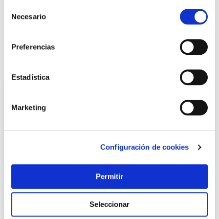
Selección
Necesario
de
consentimiento
LOCALIZA TU TIENDA MÁS CERCANA
Preferencias
También te puede interesar
Estadística
Marketing
Configuración de cookies
Permitir
Cinta de reparacion bajo agua ultra power underwater
1,5 m x 50 mm negro tesa tape
Seleccionar
Tesa tape