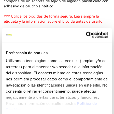
compone de un soporte de tejido de algodón plastificado con
adhesivo de caucho sintético
*** Utilice los biocidas de forma segura. Lea siempre la
etiqueta y la informacion sobre el biocida antes de usarlo
Ver más
2,75 €
Preferencia de cookies
Utilizamos tecnologías como las cookies (propias y/o de
Añadir al carrito
terceros) para almacenar y/o acceder a la información
del dispositivo. El consentimiento de estas tecnologías
nos permitirá procesar datos como el comportamiento de
navegación o las identificaciones únicas en este sitio. No
Click&Collect - Recogida gratis
Envío a domicilio:
consentir o retirar el consentimiento, puede afectar
en nuestras tiendas
5 días hábiles
negativamente a ciertas características y funciones.
Para más información consulte nuestra
Política de
Cookies
.
+ INFO