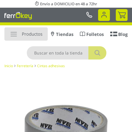
Ir
Envío a DOMICILIO en 48 a 72hr
al
Mi 
contenido
Productos
Tiendas
Folletos
Blog
Buscar
Inicio
Ferretería
Cintas adhesivas
Saltar
al
final
de
la
galería
de
imágenes