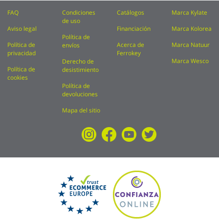
FAQ
Condiciones
Catálogos
Marca Kylate
de uso
Aviso legal
Financiación
Marca Kolorea
Política de
Política de
Acerca de
Marca Natuur
envíos
privacidad
Ferrokey
Marca Wesco
Derecho de
Política de
desistimiento
cookies
Política de
devoluciones
Mapa del sitio