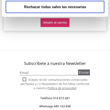
Rechazar todas salvo las necesarias
14,80 €
Añadir al carrito
Subscríbete a nuestra Newsletter
Inscríbase
Enviar
a
nuestro
Acepto recibir comunicaciones comerciales
boletín
perfiladas y / o Newsletters de FerrOkey conforme
de
a nuestra
Política de privacidad
noticias:
Teléfono
914 815 681
Whatsapp
689 163 848