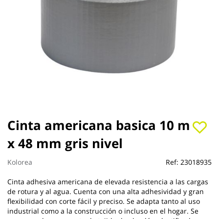
Saltar
Cinta americana basica 10 m
al
x 48 mm gris nivel
comienzo
de
la
Kolorea
Ref:
23018935
galería
de
Cinta adhesiva americana de elevada resistencia a las cargas
imágenes
de rotura y al agua. Cuenta con una alta adhesividad y gran
flexibilidad con corte fácil y preciso. Se adapta tanto al uso
industrial como a la construcción o incluso en el hogar. Se