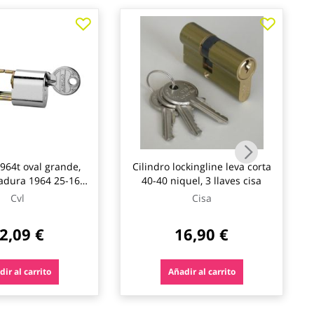
5964t oval grande,
Cilindro lockingline leva corta
adura 1964 25-16
40-40 niquel, 3 llaves cisa
l, 3 llaves cvl
Cvl
Cisa
2,09 €
16,90 €
ir al carrito
Añadir al carrito