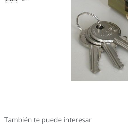
Saltar
al
comienzo
También te puede interesar
de
la