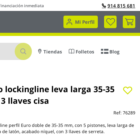
914 815 681
Financiación inmediata
Mi 
Mi Perfil
Buscar
Tiendas
Folletos
Blog
o lockingline leva larga 35-35
 3 llaves cisa
Ref:
76289
line perfil Euro doble de 35-35 mm, con 5 pistones, leva larga de
de latón, acabado níquel, con 3 llaves de serreta.