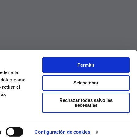
Permitir
eder a la
r datos como
Seleccionar
retirar el
más
Rechazar todas salvo las
necesarias
Precios válidos solo en la web, no en tienda
g
Configuración de cookies