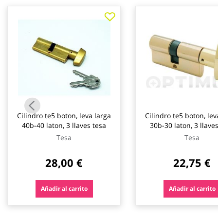
galería
de
imágenes
Cilindro te5 boton, leva larga
Cilindro te5 boton, lev
40b-40 laton, 3 llaves tesa
30b-30 laton, 3 llave
Tesa
Tesa
28,00 €
22,75 €
Añadir al carrito
Añadir al carrito