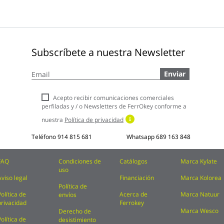
Subscríbete a nuestra Newsletter
Inscríbase
Enviar
a
nuestro
boletín
Acepto recibir comunicaciones comerciales
de
perfiladas y / o Newsletters de FerrOkey conforme a
noticias:
nuestra
Política de privacidad
Teléfono
914 815 681
Whatsapp
689 163 848
FAQ
Condiciones de
Catálogos
Marca Kylate
uso
Aviso legal
Financiación
Marca Kolorea
Política de
Política de
Acerca de
Marca Natuur
envíos
privacidad
Ferrokey
Marca Wesco
Derecho de
Política de
desistimiento