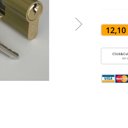
12,10
Click&Col
en 