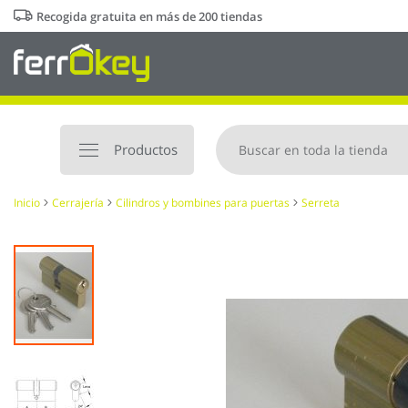
Ir
Recogida gratuita en más de 200 tiendas
al
contenido
Productos
Inicio
Cerrajería
Cilindros y bombines para puertas
Serreta
Saltar
al
final
de
la
galería
de
imágenes