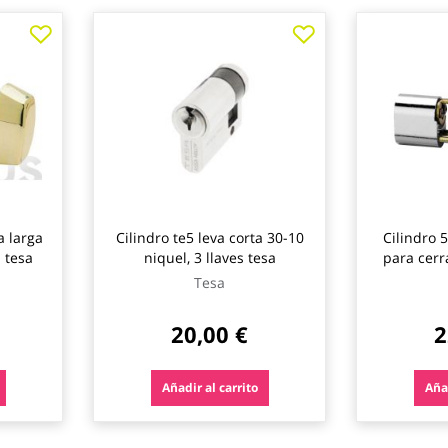
a larga
Cilindro te5 leva corta 30-10
Cilindro 
s tesa
niquel, 3 llaves tesa
para cerr
nique
Tesa
20,00 €
2
Añadir al carrito
Añad