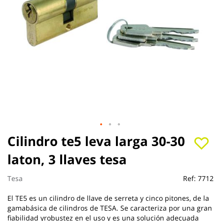
Saltar
Cilindro te5 leva larga 30-30
al
laton, 3 llaves tesa
comienzo
de
la
Tesa
Ref:
7712
galería
de
El TE5 es un cilindro de llave de serreta y cinco pitones, de la
imágenes
gamabásica de cilindros de TESA. Se caracteriza por una gran
fiabilidad yrobustez en el uso y es una solución adecuada