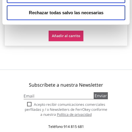
Rechazar todas salvo las necesarias
28,00 €
Añadir al carrito
Subscríbete a nuestra Newsletter
Inscríbase
Enviar
a
nuestro
Acepto recibir comunicaciones comerciales
boletín
perfiladas y / o Newsletters de FerrOkey conforme
de
a nuestra
Política de privacidad
noticias:
Teléfono
914 815 681