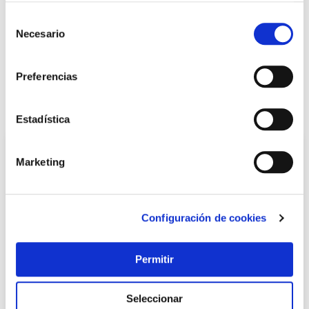
Selección
+ INFO
Necesario
de
consentimiento
Preferencias
LOCALIZA TU TIENDA MÁS CERCANA
También te puede interesar
Estadística
Marketing
Configuración de cookies
Permitir
Cilindro te5 boton, leva larga 40b-40 laton, 3 llaves tesa
Seleccionar
Tesa