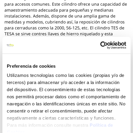
para accesos comunes. Este cilindro ofrece una capacidad de
amaestramiento adecuada para pequeñas y medianas
instalaciones. Además, dispone de una amplia gama de
medidas y modelos, cubriendo así, la reposición de cilindros
para cerraduras como la 2000, 56-125, etc. El cilindro TE5 de
TESA se sirve contres llaves de hierro niquelado y esta
certificado según la norma EN-1303.
Ver más
Preferencia de cookies
19,90 €
Utilizamos tecnologías como las cookies (propias y/o de
terceros) para almacenar y/o acceder a la información
del dispositivo. El consentimiento de estas tecnologías
Añadir al carrito
nos permitirá procesar datos como el comportamiento de
navegación o las identificaciones únicas en este sitio. No
consentir o retirar el consentimiento, puede afectar
negativamente a ciertas características y funciones.
Click&Collect - Recogida gratis
Envío a domicilio:
en nuestras tiendas
5 días hábiles
Para más información consulte nuestra
Política de
Cookies
.