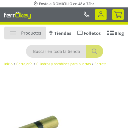
Ir
Envío a DOMICILIO en 48 a 72hr
al
Mi 
contenido
Productos
Tiendas
Folletos
Blog
Buscar
Inicio
Cerrajería
Cilindros y bombines para puertas
Serreta
Saltar
al
final
de
la
galería
de
imágenes