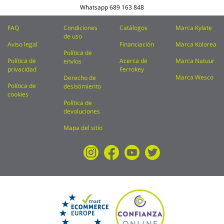
Whatsapp
689 163 848
FAQ
Condiciones
Catálogos
Marca Kylate
de uso
Aviso legal
Financiación
Marca Kolorea
Política de
Política de
Acerca de
Marca Natuur
envíos
privacidad
Ferrokey
Marca Wesco
Derecho de
Política de
desistimiento
cookies
Política de
devoluciones
Mapa del sitio