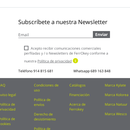
Subscríbete a nuestra Newsletter
Inscríbase
Enviar
a
nuestro
boletín
Acepto recibir comunicaciones comerciales
de
perfiladas y / o Newsletters de FerrOkey conforme a
noticias:
nuestra
Política de privacidad
Teléfono
914 815 681
Whatsapp
689 163 848
FAQ
Condiciones de
Catálogos
Marca Kylate
uso
Aviso legal
Financiación
Marca Kolorea
Política de
Política de
Acerca de
Marca Natuur
envíos
privacidad
Ferrokey
Marca Wesco
Derecho de
Política de
desistimiento
cookies
Política de