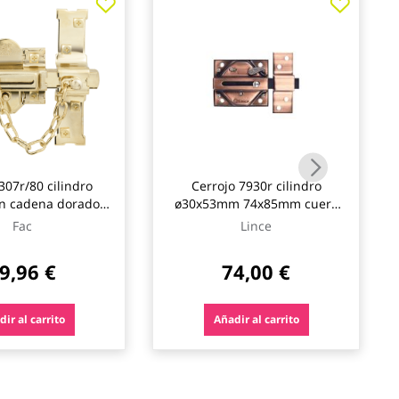
307r/80 cilindro
Cerrojo 7930r cilindro
n cadena dorado,
ø30x53mm 74x85mm cuero
recha fac
viejo lince
Fac
Lince
9,96 €
74,00 €
ir al carrito
Añadir al carrito