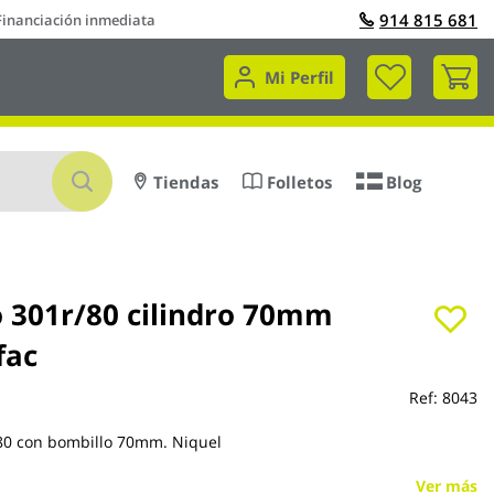
914 815 681
Financiación inmediata
Mi 
Mi Perfil
Buscar
Tiendas
Folletos
Blog
o 301r/80 cilindro 70mm
fac
Ref:
8043
/80 con bombillo 70mm. Niquel
Ver más