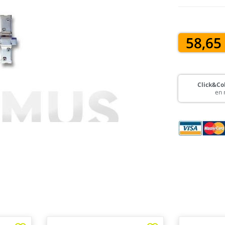
58,65
Click&Col
en 