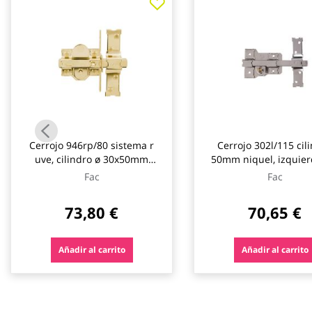
galería
de
imágenes
Cerrojo 946rp/80 sistema r
Cerrojo 302l/115 cil
uve, cilindro ø 30x50mm
50mm niquel, izquier
dorado fac
Fac
Fac
73,80 €
70,65 €
Añadir al carrito
Añadir al carrito