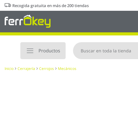
Ir
Recogida gratuita en más de 200 tiendas
al
contenido
Productos
Inicio
Cerrajería
Cerrojos
Mecánicos
Saltar
al
final
de
la
galería
de
imágenes