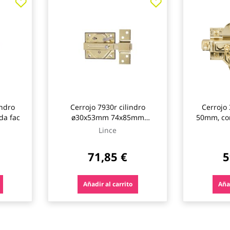
indro
Cerrojo 7930r cilindro
Cerrojo 
da fac
ø30x53mm 74x85mm
50mm, co
latonado lince
de
Lince
71,85 €
5
Añadir al carrito
Añad