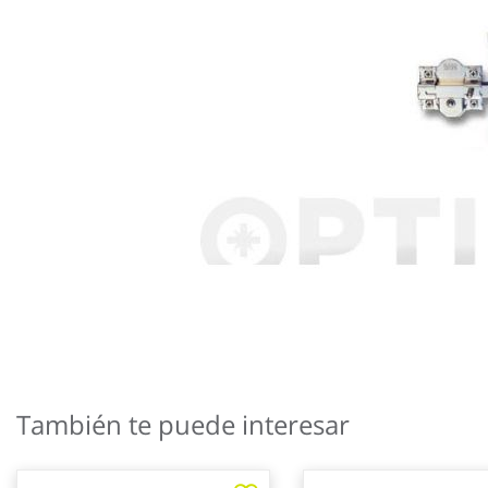
Saltar
al
También te puede interesar
comienzo
de
la