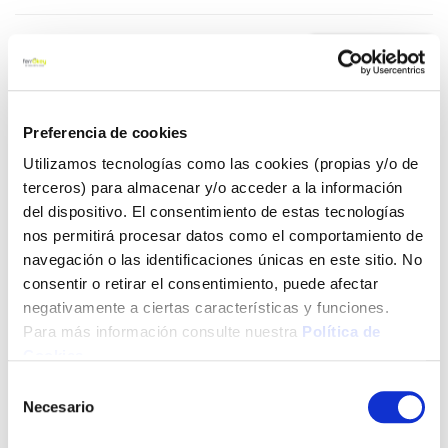
59,75 €
Añadir al carrito
Preferencia de cookies
Utilizamos tecnologías como las cookies (propias y/o de
terceros) para almacenar y/o acceder a la información
del dispositivo. El consentimiento de estas tecnologías
Click&Collect - Recogida gratis
Envío a domicilio:
nos permitirá procesar datos como el comportamiento de
en nuestras tiendas
5 días hábiles
navegación o las identificaciones únicas en este sitio. No
consentir o retirar el consentimiento, puede afectar
negativamente a ciertas características y funciones.
+ INFO
Para más información consulte nuestra
Política de
Cookies
.
LOCALIZA TU TIENDA MÁS CERCANA
Selección
Necesario
de
También te puede interesar
consentimiento