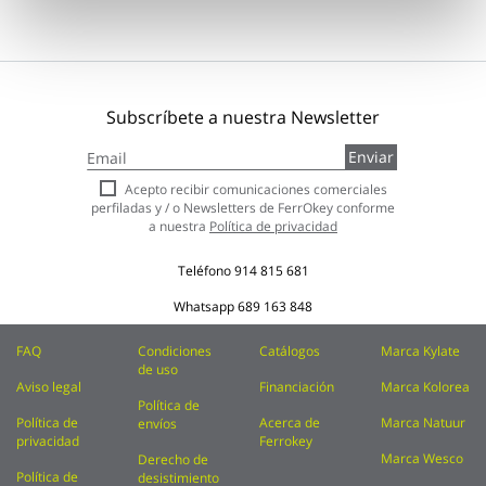
Subscríbete a nuestra Newsletter
Inscríbase
Enviar
a
nuestro
Acepto recibir comunicaciones comerciales
boletín
perfiladas y / o Newsletters de FerrOkey conforme
de
a nuestra
Política de privacidad
noticias:
Teléfono
914 815 681
Whatsapp
689 163 848
FAQ
Condiciones
Catálogos
Marca Kylate
de uso
Aviso legal
Financiación
Marca Kolorea
Política de
Política de
Acerca de
Marca Natuur
envíos
privacidad
Ferrokey
Marca Wesco
Derecho de
Política de
desistimiento