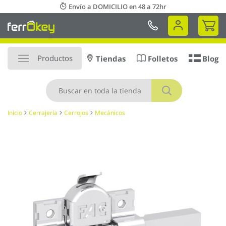
Ir
Envío a DOMICILIO en 48 a 72hr
al
Mi 
contenido
Productos
Tiendas
Folletos
Blog
Buscar
Inicio
Cerrajería
Cerrojos
Mecánicos
Saltar
al
final
de
la
galería
de
imágenes