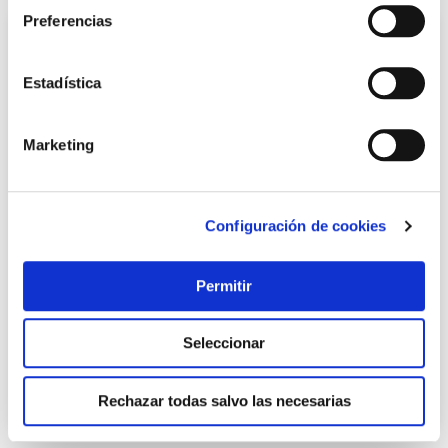
Preferencias
Estadística
Marketing
Configuración de cookies
Cerrojo 946rp/80 sistema r uve, cilindro ø 30x50mm
dorado fac
Fac
Permitir
73,80 €
Seleccionar
Añadir al carrito
Rechazar todas salvo las necesarias