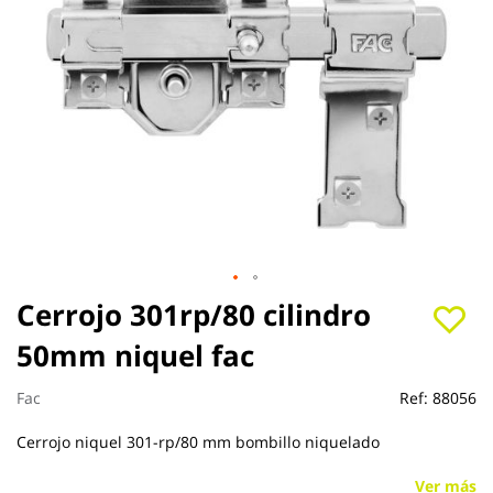
Saltar
Cerrojo 301rp/80 cilindro
al
50mm niquel fac
comienzo
de
la
Fac
Ref:
88056
galería
de
Cerrojo niquel 301-rp/80 mm bombillo niquelado
imágenes
Ver más