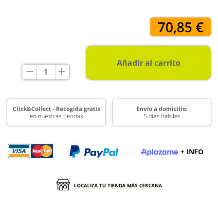
70,85 €
Añadir al carrito
Click&Collect - Recogida gratis
Envío a domicilio:
en nuestras tiendas
5 días hábiles
+ INFO
LOCALIZA TU TIENDA MÁS CERCANA