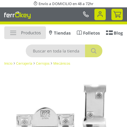
Ir
Envío a DOMICILIO en 48 a 72hr
al
Mi 
contenido
Productos
Tiendas
Folletos
Blog
Buscar
Inicio
Cerrajería
Cerrojos
Mecánicos
Saltar
al
final
de
la
galería
de
imágenes