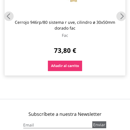
Cerrojo 946rp/80 sistema r uve, cilindro ø 30x50mm
dorado fac
Fac
73,80 €
Añadir al carrito
Subscríbete a nuestra Newsletter
Inscríbase
Enviar
a