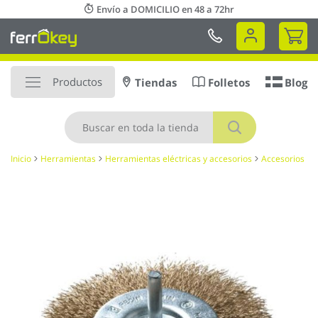
Ir
Envío a DOMICILIO en 48 a 72hr
al
Mi 
contenido
Productos
Tiendas
Folletos
Blog
Buscar
Inicio
Herramientas
Herramientas eléctricas y accesorios
Accesorios
Saltar
al
final
de
la
galería
de
imágenes