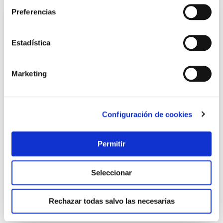
Preferencias
Estadística
Marketing
Configuración de cookies
Disco corte metal estac. 350x2,8x25,4 mm a46-bf tyrolit
Tyrolit
Permitir
13,47 €
Seleccionar
Añadir al carrito
Rechazar todas salvo las necesarias