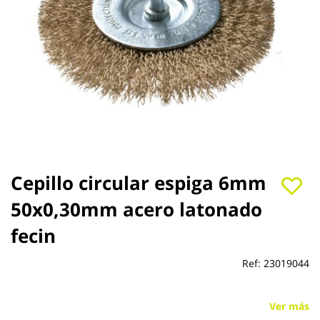
Saltar
Cepillo circular espiga 6mm
al
50x0,30mm acero latonado
comienzo
de
fecin
la
galería
de
Ref:
23019044
imágenes
Ver más