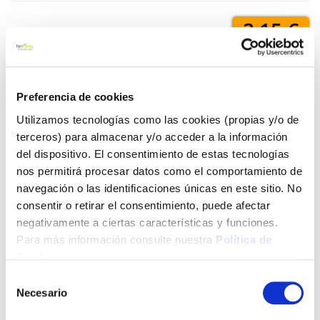
2,15 €
Añadir al carrito
Preferencia de cookies
Utilizamos tecnologías como las cookies (propias y/o de
terceros) para almacenar y/o acceder a la información
Click&Collect - Recogida gratis
Envío a domicilio:
del dispositivo. El consentimiento de estas tecnologías
en nuestras tiendas
5 días hábiles
nos permitirá procesar datos como el comportamiento de
navegación o las identificaciones únicas en este sitio. No
consentir o retirar el consentimiento, puede afectar
+ INFO
negativamente a ciertas características y funciones.
Para más información consulte nuestra
Política de
Cookies
.
LOCALIZA TU TIENDA MÁS CERCANA
Selección
Necesario
de
También te puede interesar
consentimiento