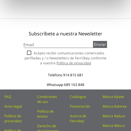
Subscríbete a nuestra Newsletter
Inscríbase
Enviar
a
nuestro
Acepto recibir comunicaciones comerciales
boletín
perfiladas y / o Newsletters de FerrOkey conforme
de
a nuestra
Política de privacidad
noticias:
Teléfono
914 815 681
Whatsapp
689 163 848
FAQ
Condiciones
Catálogos
Marca Kylate
de uso
Aviso legal
Financiación
Marca Kolorea
Política de
Política de
Acerca de
Marca Natuur
envíos
privacidad
Ferrokey
Marca Wesco
Derecho de
Política de
desistimiento