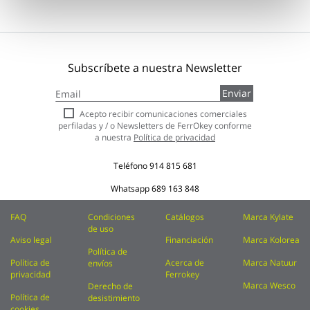
Subscríbete a nuestra Newsletter
Inscríbase
Enviar
a
nuestro
Acepto recibir comunicaciones comerciales
boletín
perfiladas y / o Newsletters de FerrOkey conforme
de
a nuestra
Política de privacidad
noticias:
Teléfono
914 815 681
Whatsapp
689 163 848
FAQ
Condiciones
Catálogos
Marca Kylate
de uso
Aviso legal
Financiación
Marca Kolorea
Política de
Política de
Acerca de
Marca Natuur
envíos
privacidad
Ferrokey
Marca Wesco
Derecho de
Política de
desistimiento
cookies