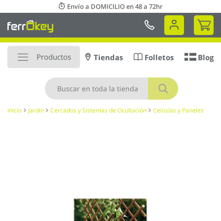
Ir
Envío a DOMICILIO en 48 a 72hr
al
Mi 
contenido
Productos
Tiendas
Folletos
Blog
Buscar
Inicio
Jardin
Cercados y Sistemas de Ocultación
Celosías y Paneles
Saltar
al
final
de
la
galería
de
imágenes