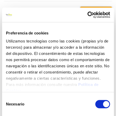
13,39 €
Añadir al carrito
Preferencia de cookies
Utilizamos tecnologías como las cookies (propias y/o de
terceros) para almacenar y/o acceder a la información
del dispositivo. El consentimiento de estas tecnologías
Click&Collect - Recogida gratis
Envío a domicilio:
en nuestras tiendas
5 días hábiles
nos permitirá procesar datos como el comportamiento de
navegación o las identificaciones únicas en este sitio. No
consentir o retirar el consentimiento, puede afectar
+ INFO
negativamente a ciertas características y funciones.
Para más información consulte nuestra
Política de
Cookies
.
LOCALIZA TU TIENDA MÁS CERCANA
Selección
Necesario
de
También te puede interesar
consentimiento