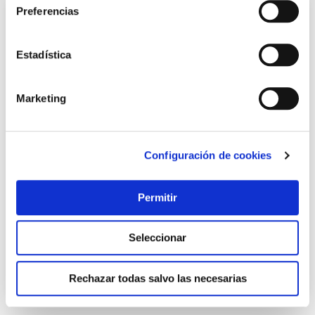
Preferencias
Estadística
Marketing
Configuración de cookies
TOP VENTAS
Celosía madera pino clematite con marco 40x180 cm.
Permitir
forest
Forest
Seleccionar
40,00 €
Rechazar todas salvo las necesarias
Añadir al carrito