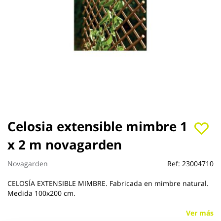
Saltar
Celosia extensible mimbre 1
al
x 2 m novagarden
comienzo
de
la
Novagarden
Ref:
23004710
galería
de
CELOSÍA EXTENSIBLE MIMBRE. Fabricada en mimbre natural.
imágenes
Medida 100x200 cm.
Ver más