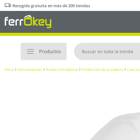
Ir
Recogida gratuita en más de 200 tiendas
al
contenido
Productos
Inicio
Herramientas
Protección laboral
Protección de la cabeza
Cascos
Saltar
al
final
de
la
galería
de
imágenes