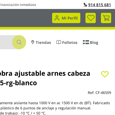
914 815 681
Financiación inmediata
Mi 
Mi Perfil
Buscar
Tiendas
Folletos
Blog
obra ajustable arnes cabeza
5-rg-blanco
Ref:
CF-46509
camente aislante hasta 1000 V en ac 1500 V en dc (BT). Fabricado
e plástico de 6 puntos de anclaje y regulación manual.
e trabajo: -10 °C / + 50 °C.