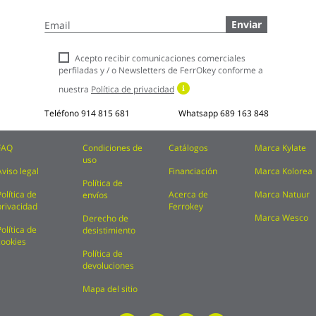
Inscríbase
Enviar
a
nuestro
boletín
Acepto recibir comunicaciones comerciales
de
perfiladas y / o Newsletters de FerrOkey conforme a
noticias:
nuestra
Política de privacidad
Teléfono
914 815 681
Whatsapp
689 163 848
FAQ
Condiciones de
Catálogos
Marca Kylate
uso
Aviso legal
Financiación
Marca Kolorea
Política de
Política de
Acerca de
Marca Natuur
envíos
privacidad
Ferrokey
Marca Wesco
Derecho de
Política de
desistimiento
cookies
Política de
devoluciones
Mapa del sitio