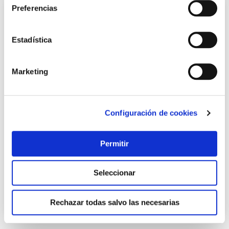
Preferencias
Estadística
Marketing
Configuración de cookies
Gafa proteccion f1 solar polarizada pegaso
Pegaso
Permitir
33,00 €
Seleccionar
Añadir al carrito
Rechazar todas salvo las necesarias