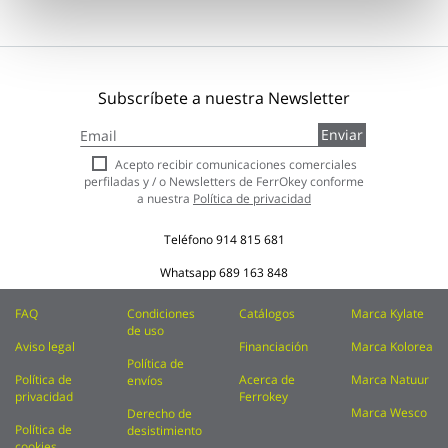
Subscríbete a nuestra Newsletter
Inscríbase
Enviar
a
nuestro
Acepto recibir comunicaciones comerciales
boletín
perfiladas y / o Newsletters de FerrOkey conforme
de
a nuestra
Política de privacidad
noticias:
Teléfono
914 815 681
Whatsapp
689 163 848
FAQ
Condiciones
Catálogos
Marca Kylate
de uso
Aviso legal
Financiación
Marca Kolorea
Política de
Política de
Acerca de
Marca Natuur
envíos
privacidad
Ferrokey
Marca Wesco
Derecho de
Política de
desistimiento
cookies