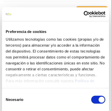
12,18 €
Añadir al carrito
Preferencia de cookies
Utilizamos tecnologías como las cookies (propias y/o de
terceros) para almacenar y/o acceder a la información
del dispositivo. El consentimiento de estas tecnologías
Click&Collect - Recogida gratis
Envío a domicilio:
en nuestras tiendas
5 días hábiles
nos permitirá procesar datos como el comportamiento de
navegación o las identificaciones únicas en este sitio. No
consentir o retirar el consentimiento, puede afectar
+ INFO
negativamente a ciertas características y funciones.
Para más información consulte nuestra
Política de
Cookies
.
LOCALIZA TU TIENDA MÁS CERCANA
Selección
Necesario
de
También te puede interesar
consentimiento