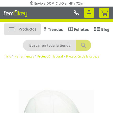
Ir
Envío a DOMICILIO en 48 a 72hr
al
Mi 
contenido
Productos
Tiendas
Folletos
Blog
Buscar
Inicio
Herramientas
Protección laboral
Protección de la cabeza
Saltar
al
final
de
la
galería
de
imágenes