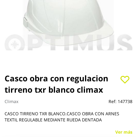
Saltar
Casco obra con regulacion
al
tirreno txr blanco climax
comienzo
de
la
Climax
Ref:
147738
galería
de
CASCO TIRRENO TXR BLANCO.CASCO OBRA CON ARNES
imágenes
TEXTIL REGULABLE MEDIANTE RUEDA DENTADA
Ver más