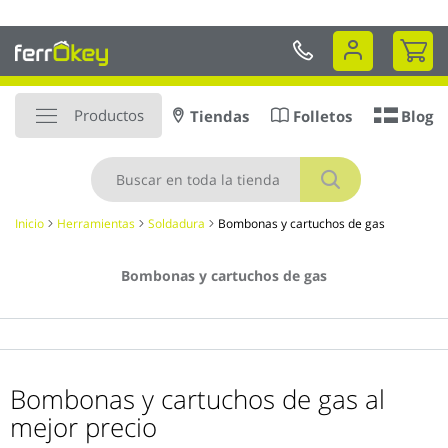
Ir
 DOMICILIO en 48 a 72hr
al
Mi 
contenido
Productos
Tiendas
Folletos
Blog
Buscar
Inicio
Herramientas
Soldadura
Bombonas y cartuchos de gas
Bombonas y cartuchos de gas
Bombonas y cartuchos de gas al
mejor precio