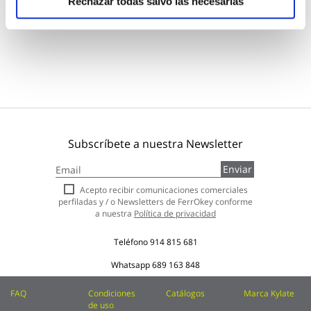
Rechazar todas salvo las necesarias
Subscríbete a nuestra Newsletter
Inscríbase
Enviar
a
nuestro
Acepto recibir comunicaciones comerciales
boletín
perfiladas y / o Newsletters de FerrOkey conforme
de
a nuestra
Política de privacidad
noticias:
Teléfono
914 815 681
Whatsapp
689 163 848
FAQ
Condiciones
Catálogos
Marca Kylate
de uso