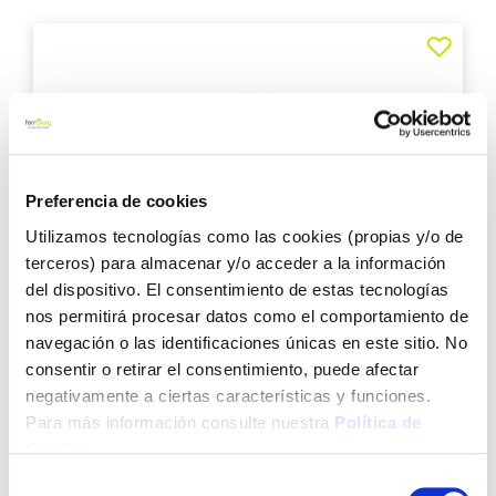
Agre
a
los
favo
Preferencia de cookies
Utilizamos tecnologías como las cookies (propias y/o de
terceros) para almacenar y/o acceder a la información
TOP VENTAS
del dispositivo. El consentimiento de estas tecnologías
nos permitirá procesar datos como el comportamiento de
Cartucho gas con valvula 450 gr cv 470 plus
navegación o las identificaciones únicas en este sitio. No
campingaz
consentir o retirar el consentimiento, puede afectar
negativamente a ciertas características y funciones.
7,08 €
Para más información consulte nuestra
Política de
Cookies
.
Añadir al carrito
Selección