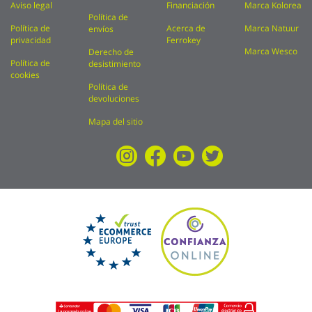
Aviso legal
Financiación
Marca Kolorea
Política de
Política de
Acerca de
Marca Natuur
envíos
privacidad
Ferrokey
Marca Wesco
Derecho de
Política de
desistimiento
cookies
Política de
devoluciones
Mapa del sitio