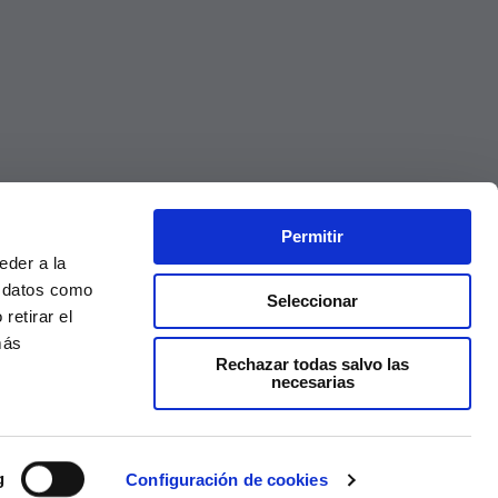
Permitir
eder a la
r datos como
Seleccionar
retirar el
más
Rechazar todas salvo las
necesarias
Precios válidos solo en la web, no en tienda
g
Configuración de cookies