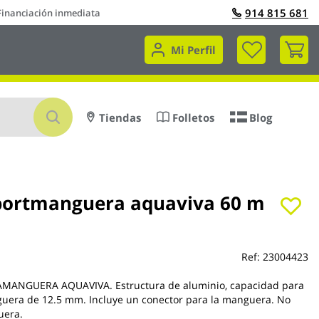
914 815 681
Financiación inmediata
Mi 
Mi Perfil
Buscar
Tiendas
Folletos
Blog
portmanguera aquaviva 60 m
Ref:
23004423
ANGUERA AQUAVIVA. Estructura de aluminio, capacidad para
uera de 12.5 mm. Incluye un conector para la manguera. No
uera.