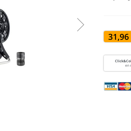
31,96
Click&Col
en 