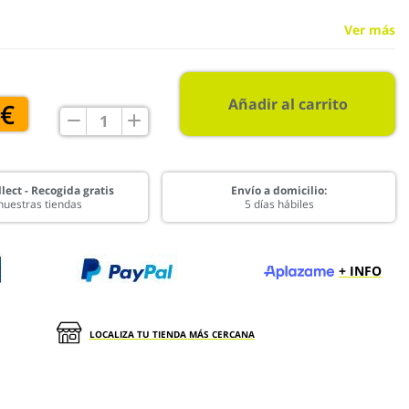
Ver más
Añadir al carrito
 €
lect - Recogida gratis
Envío a domicilio:
nuestras tiendas
5 días hábiles
+ INFO
LOCALIZA TU TIENDA MÁS CERCANA