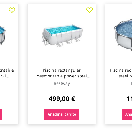
ontable
Piscina rectangular
Piscina re
5 l
desmontable power steel
steel 
ipo ii
8.124 l depuradora cartucho
depurador
Bestway
way
tipo ii 412x201x122cm
ø305x
bestway
499,00 €
1
Añadir al carrito
Añad