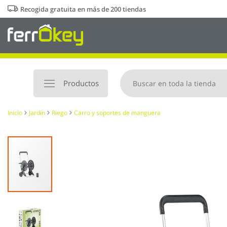
Ir
Recogida gratuita en más de 200 tiendas
al
contenido
Productos
Inicio
Jardin
Riego
Carro y soportes de manguera
Saltar
al
final
de
la
galería
de
imágenes