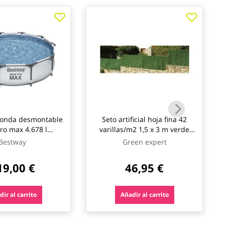
donda desmontable
Seto artificial hoja fina 42
pro max 4.678 l
varillas/m2 1,5 x 3 m verde
a cartucho tipo i
natuur
Bestway
Green expert
76cm bestway
19,00 €
46,95 €
ir al carrito
Añadir al carrito