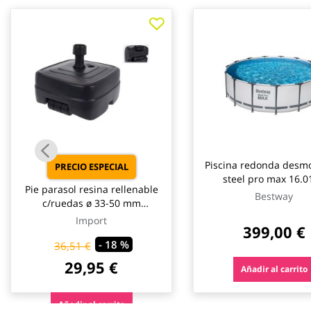
galería
de
imágenes
Piscina redonda desm
PRECIO ESPECIAL
steel pro max 16.01
Pie parasol resina rellenable
depuradora cartucho t
Bestway
c/ruedas ø 33-50 mm
ø457x122cm best
antracita import
Import
399,00 €
- 18 %
36,51 €
29,95 €
Añadir al carrito
Añadir al carrito