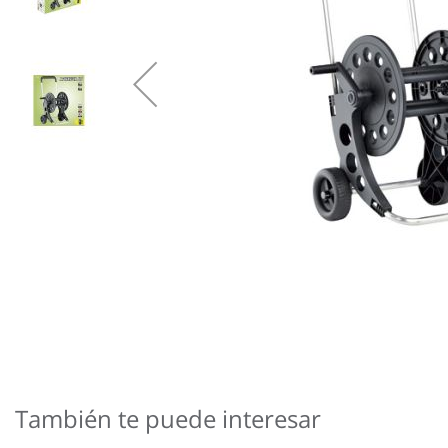
Saltar
al
comienzo
También te puede interesar
de
la