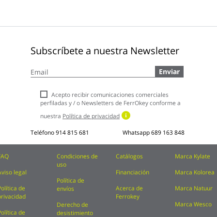
Subscríbete a nuestra Newsletter
Inscríbase
Enviar
a
nuestro
boletín
Acepto recibir comunicaciones comerciales
de
perfiladas y / o Newsletters de FerrOkey conforme a
noticias:
nuestra
Política de privacidad
Teléfono
914 815 681
Whatsapp
689 163 848
FAQ
Condiciones de
Catálogos
Marca Kylate
uso
Aviso legal
Financiación
Marca Kolorea
Política de
Política de
Acerca de
Marca Natuur
envíos
privacidad
Ferrokey
Marca Wesco
Derecho de
Política de
desistimiento