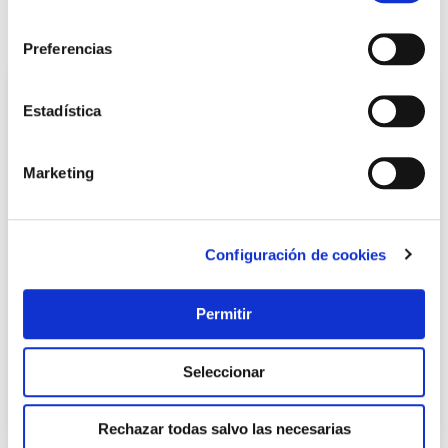
consentimiento
También te puede interesar
Preferencias
Estadística
Marketing
Configuración de cookies
Carro compra 4 ruedas bolsa cuadrada jean tweed 4
Permitir
marino rolser
Rolser
Seleccionar
38,01 €
Rechazar todas salvo las necesarias
Añadir al carrito