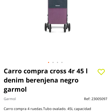
Saltar
Carro compra cross 4r 45 l
al
denim berenjena negro
comienzo
de
garmol
la
galería
de
Garmol
Ref:
23005097
imágenes
Carro compra 4 ruedas.Tubo ovalado. 45L capacidad