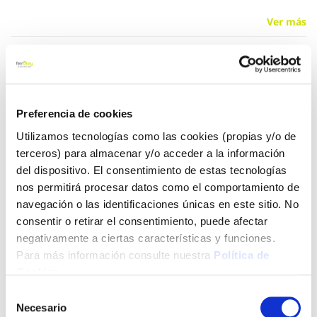
Ver más
32,95 €
Preferencia de cookies
Añadir al carrito
Utilizamos tecnologías como las cookies (propias y/o de
terceros) para almacenar y/o acceder a la información
del dispositivo. El consentimiento de estas tecnologías
Click&Collect - Recogida gratis
Envío a domicilio:
nos permitirá procesar datos como el comportamiento de
en nuestras tiendas
5 días hábiles
navegación o las identificaciones únicas en este sitio. No
consentir o retirar el consentimiento, puede afectar
negativamente a ciertas características y funciones.
+ INFO
Para más información consulte nuestra
Política de
Cookies
.
Selección
LOCALIZA TU TIENDA MÁS CERCANA
Necesario
de