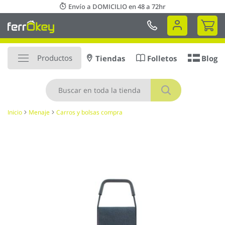
Ir
Envío a DOMICILIO en 48 a 72hr
al
Mi 
contenido
Productos
Tiendas
Folletos
Blog
Buscar
Inicio
Menaje
Carros y bolsas compra
Saltar
al
final
de
la
galería
de
imágenes