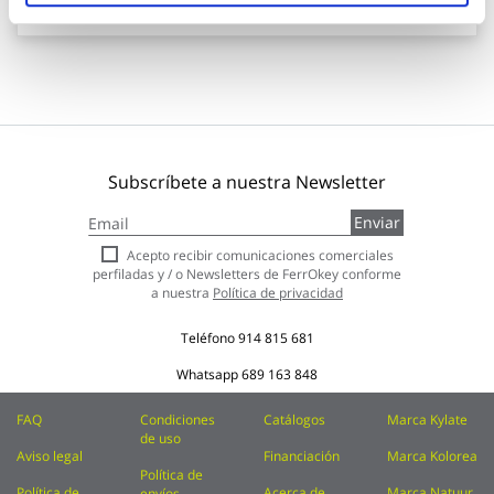
Subscríbete a nuestra Newsletter
Inscríbase
Enviar
a
nuestro
Acepto recibir comunicaciones comerciales
boletín
perfiladas y / o Newsletters de FerrOkey conforme
de
a nuestra
Política de privacidad
noticias:
Teléfono
914 815 681
Whatsapp
689 163 848
FAQ
Condiciones
Catálogos
Marca Kylate
de uso
Aviso legal
Financiación
Marca Kolorea
Política de
Política de
Acerca de
Marca Natuur
envíos