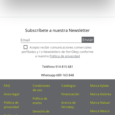
Subscríbete a nuestra Newsletter
Inscríbase
Enviar
a
nuestro
Acepto recibir comunicaciones comerciales
boletín
perfiladas y / o Newsletters de FerrOkey conforme
de
a nuestra
Política de privacidad
noticias:
Teléfono
914 815 681
Whatsapp
689 163 848
FAQ
Condiciones
Catálogos
Marca Kylate
de uso
Aviso legal
Financiación
Marca Kolorea
Política de
Política de
Acerca de
Marca Natuur
envíos
privacidad
Ferrokey
Marca Wesco
Derecho de