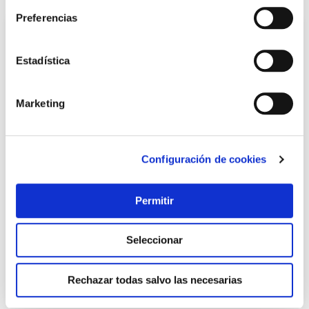
Preferencias
Estadística
Marketing
Configuración de cookies
Carro compra 4 ruedas gir.go up negro ambit
Permitir
129,00 €
Seleccionar
Añadir al carrito
Rechazar todas salvo las necesarias