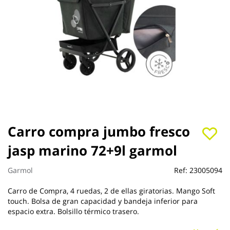
Saltar
Carro compra jumbo fresco
al
jasp marino 72+9l garmol
comienzo
de
la
Garmol
Ref:
23005094
galería
de
Carro de Compra, 4 ruedas, 2 de ellas giratorias. Mango Soft
imágenes
touch. Bolsa de gran capacidad y bandeja inferior para
espacio extra. Bolsillo térmico trasero.