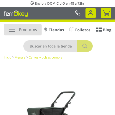
Ir
Envío a DOMICILIO en 48 a 72hr
al
Mi 
contenido
Productos
Tiendas
Folletos
Blog
Buscar
Inicio
Menaje
Carros y bolsas compra
Saltar
al
final
de
la
galería
de
imágenes