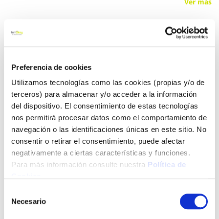
Ver más
124,50 €
Añadir al carrito
Preferencia de cookies
Utilizamos tecnologías como las cookies (propias y/o de
terceros) para almacenar y/o acceder a la información
del dispositivo. El consentimiento de estas tecnologías
Click&Collect - Recogida gratis
Envío a domicilio:
nos permitirá procesar datos como el comportamiento de
en nuestras tiendas
5 días hábiles
navegación o las identificaciones únicas en este sitio. No
consentir o retirar el consentimiento, puede afectar
negativamente a ciertas características y funciones.
+ INFO
Para más información consulte nuestra
Política de
Cookies
.
Selección
LOCALIZA TU TIENDA MÁS CERCANA
Necesario
de
También te puede interesar
consentimiento