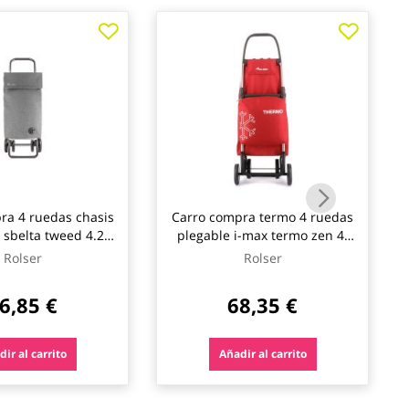
ra 4 ruedas chasis
Carro compra termo 4 ruedas
 sbelta tweed 4.2
plegable i-max termo zen 4l
ris rolser
rojo rolser
Rolser
Rolser
6,85 €
68,35 €
ir al carrito
Añadir al carrito