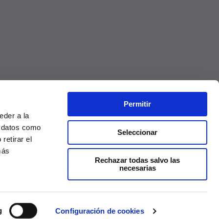
Permitir
eder a la
r datos como
Seleccionar
retirar el
más
Rechazar todas salvo las
necesarias
Precios válidos solo en la web, no en tienda
g
Configuración de cookies