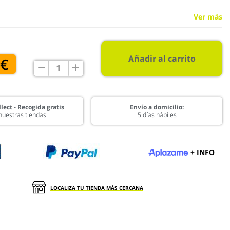
Ver más
Añadir al carrito
 €
lect - Recogida gratis
Envío a domicilio:
nuestras tiendas
5 días hábiles
+ INFO
LOCALIZA TU TIENDA MÁS CERCANA