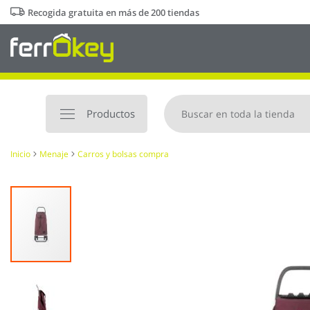
Ir
Recogida gratuita en más de 200 tiendas
al
contenido
Productos
Inicio
Menaje
Carros y bolsas compra
Saltar
al
final
de
la
galería
de
imágenes