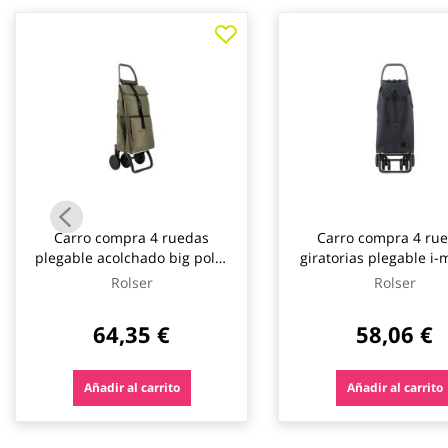
galería
de
imágenes
Carro compra 4 ruedas
Carro compra 4 ru
plegable acolchado big polar
giratorias plegable i
4l kaki rolser
4l marengo rolse
Rolser
Rolser
64,35 €
58,06 €
Añadir al carrito
Añadir al carrito