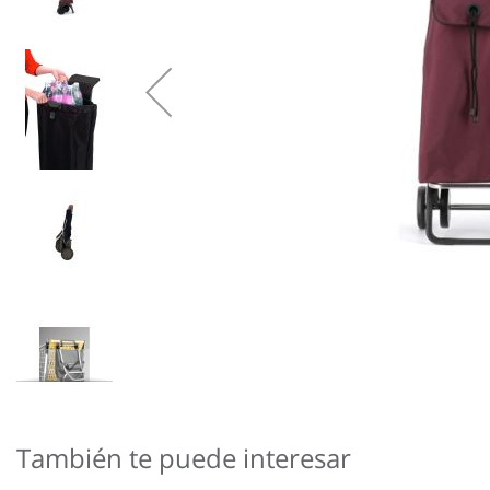
Saltar
al
comienzo
También te puede interesar
de
la