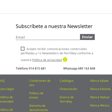
Subscríbete a nuestra Newsletter
Inscríbase
Enviar
a
nuestro
boletín
Acepto recibir comunicaciones comerciales
de
perfiladas y / o Newsletters de FerrOkey conforme a
noticias:
nuestra
Política de privacidad
Teléfono
914 815 681
Whatsapp
689 163 848
FAQ
Condiciones de
Catálogos
Marca Kylate
uso
Aviso legal
Financiación
Marca Kolorea
Política de
Política de
Acerca de
Marca Natuur
envíos
privacidad
Ferrokey
Marca Wesco
Derecho de
Política de
desistimiento