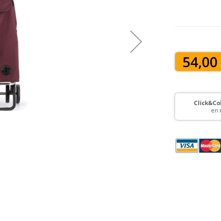
54,00
Click&Col
en 