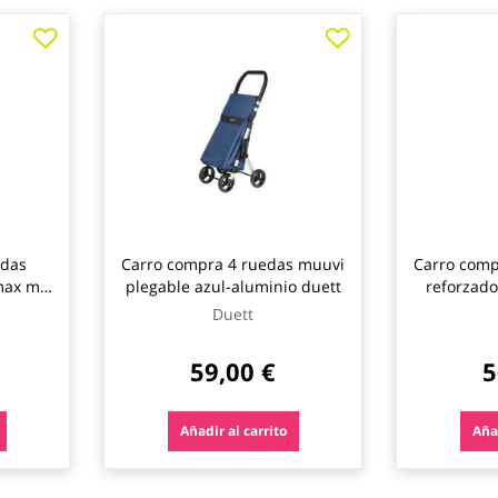
edas
Carro compra 4 ruedas muuvi
Carro comp
-max mf
plegable azul-aluminio duett
reforzado
r
g
Duett
59,00 €
5
Añadir al carrito
Añad