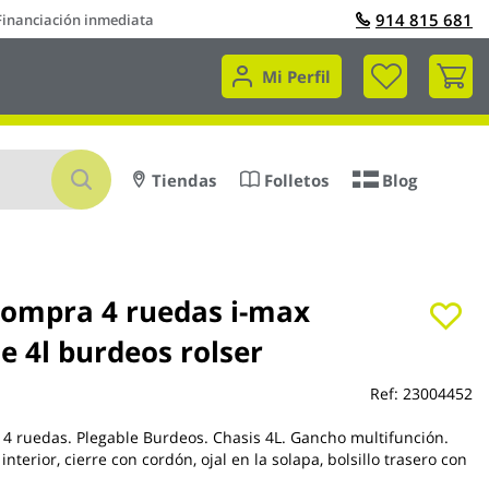
914 815 681
Financiación inmediata
Mi 
Mi Perfil
Buscar
Tiendas
Folletos
Blog
compra 4 ruedas i-max
e 4l burdeos rolser
Ref:
23004452
4 ruedas. Plegable Burdeos. Chasis 4L. Gancho multifunción.
 interior, cierre con cordón, ojal en la solapa, bolsillo trasero con