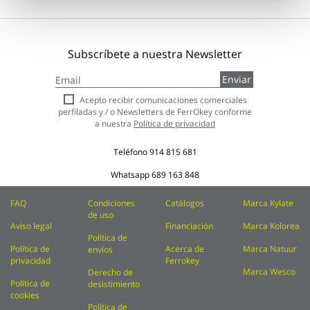
Subscríbete a nuestra Newsletter
Inscríbase
Enviar
a
nuestro
Acepto recibir comunicaciones comerciales
boletín
perfiladas y / o Newsletters de FerrOkey conforme
de
a nuestra
Política de privacidad
noticias:
Teléfono
914 815 681
Whatsapp
689 163 848
FAQ
Condiciones
Catálogos
Marca Kylate
de uso
Aviso legal
Financiación
Marca Kolorea
Política de
Política de
Acerca de
Marca Natuur
envíos
privacidad
Ferrokey
Marca Wesco
Derecho de
Política de
desistimiento
cookies
Política de