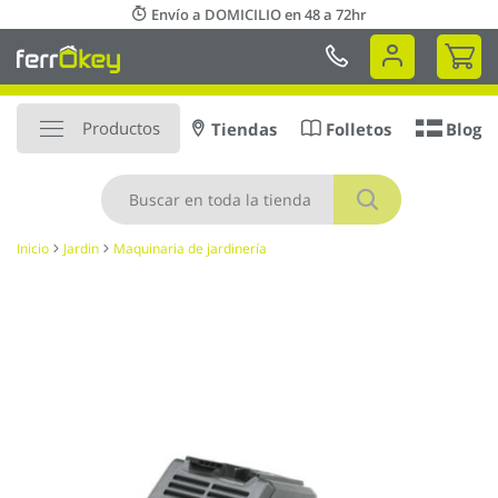
Ir
Envío a DOMICILIO en 48 a 72hr
al
Mi 
contenido
Productos
Tiendas
Folletos
Blog
Buscar
Inicio
Jardin
Maquinaria de jardinería
Saltar
al
final
de
la
galería
de
imágenes