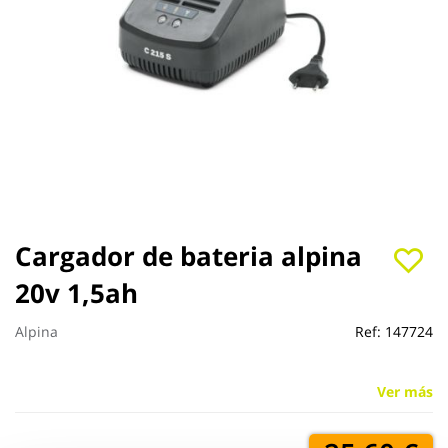
Saltar
Cargador de bateria alpina
al
20v 1,5ah
comienzo
de
la
Alpina
Ref:
147724
galería
de
imágenes
Ver más