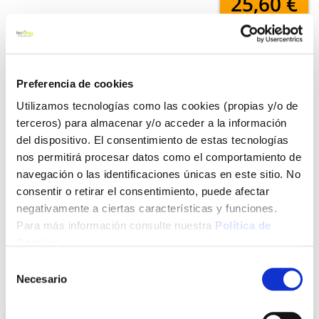
25,60 €
Añadir al carrito
Preferencia de cookies
Utilizamos tecnologías como las cookies (propias y/o de
terceros) para almacenar y/o acceder a la información
Click&Collect - Recogida gratis
Envío a domicilio:
en nuestras tiendas
5 días hábiles
del dispositivo. El consentimiento de estas tecnologías
nos permitirá procesar datos como el comportamiento de
navegación o las identificaciones únicas en este sitio. No
+ INFO
consentir o retirar el consentimiento, puede afectar
negativamente a ciertas características y funciones.
Para más información consulte nuestra
Política de
LOCALIZA TU TIENDA MÁS CERCANA
Cookies
.
Selección
Necesario
de
También te puede interesar
consentimiento