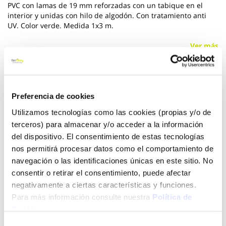
PVC con lamas de 19 mm reforzadas con un tabique en el
interior y unidas con hilo de algodón. Con tratamiento anti
UV. Color verde. Medida 1x3 m.
Ver más
22,95 €
Preferencia de cookies
Utilizamos tecnologías como las cookies (propias y/o de
Añadir al carrito
terceros) para almacenar y/o acceder a la información
del dispositivo. El consentimiento de estas tecnologías
nos permitirá procesar datos como el comportamiento de
navegación o las identificaciones únicas en este sitio. No
Click&Collect - Recogida gratis
Envío a domicilio:
en nuestras tiendas
5 días hábiles
consentir o retirar el consentimiento, puede afectar
negativamente a ciertas características y funciones.
Para más información consulte nuestra
Política de
+ INFO
Cookies
.
Selección