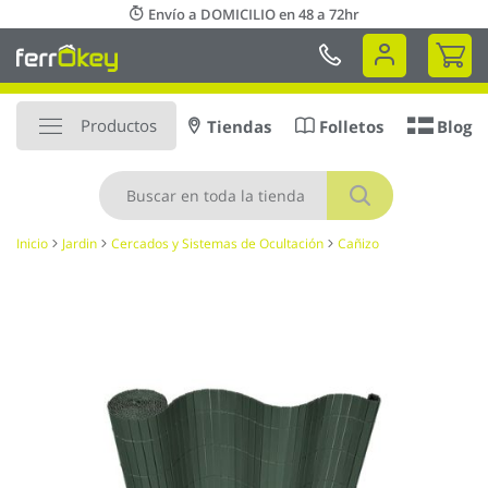
Ir
Envío a DOMICILIO en 48 a 72hr
al
Mi 
contenido
Productos
Tiendas
Folletos
Blog
Buscar
Inicio
Jardin
Cercados y Sistemas de Ocultación
Cañizo
Saltar
al
final
de
la
galería
de
imágenes