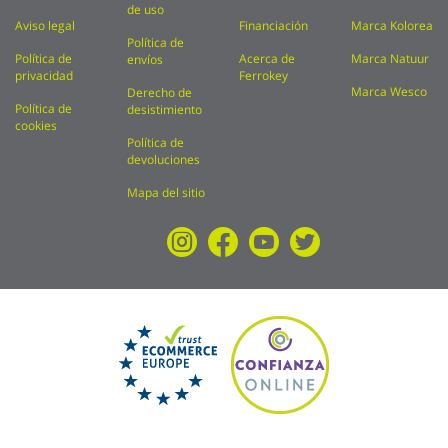
de uso
Aviso legal
Financiación
Marca Kolorea
Política de
Política de
Acerca de
Marca Natuur
envíos
privacidad
Ferrokey
Marca Wesco
Derecho de
Política de
desistimiento
cookies
Política de
devoluciones
Mapa del sitio