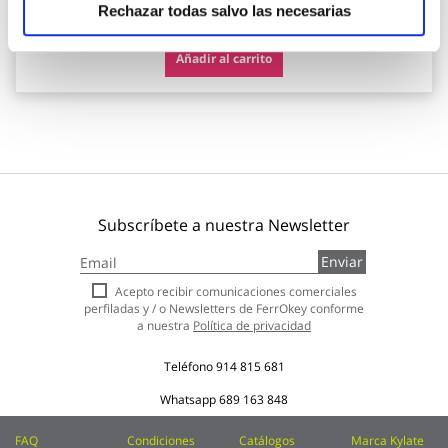
399,00 €
Rechazar todas salvo las necesarias
Añadir al carrito
Subscríbete a nuestra Newsletter
Inscríbase
Enviar
a
nuestro
Acepto recibir comunicaciones comerciales
boletín
perfiladas y / o Newsletters de FerrOkey conforme
de
a nuestra
Política de privacidad
noticias:
Teléfono
914 815 681
Whatsapp
689 163 848
FAQ
Condiciones
Catálogos
Marca Kylate