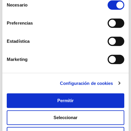
Necesario
de
LOCALIZA TU TIENDA MÁS CERCANA
consentimiento
Preferencias
También te puede interesar
Estadística
Marketing
Configuración de cookies
Permitir
Caseta metalica 3,96 m² 279 x 142 x 184 cm plata natuur
Natuur
Seleccionar