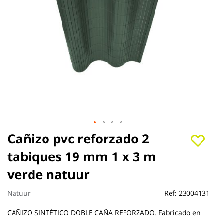
Saltar
Cañizo pvc reforzado 2
al
tabiques 19 mm 1 x 3 m
comienzo
de
verde natuur
la
galería
de
Natuur
Ref:
23004131
imágenes
CAÑIZO SINTÉTICO DOBLE CAÑA REFORZADO. Fabricado en