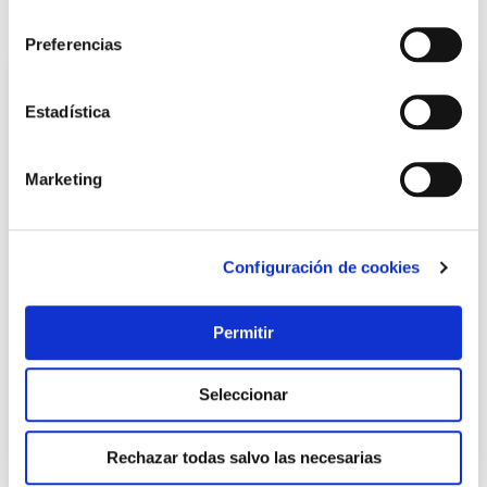
consentimiento
También te puede interesar
Preferencias
Estadística
Marketing
Configuración de cookies
Caseta metalica 3,96 m² 279 x 142 x 184 cm plata natuur
Natuur
Permitir
Seleccionar
399,00 €
Rechazar todas salvo las necesarias
Añadir al carrito