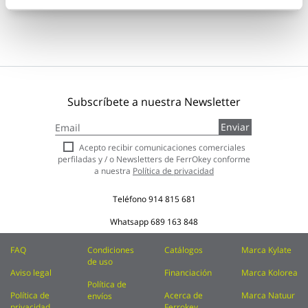
Subscríbete a nuestra Newsletter
Inscríbase
Enviar
a
nuestro
Acepto recibir comunicaciones comerciales
boletín
perfiladas y / o Newsletters de FerrOkey conforme
de
a nuestra
Política de privacidad
noticias:
Teléfono
914 815 681
Whatsapp
689 163 848
FAQ
Condiciones
Catálogos
Marca Kylate
de uso
Aviso legal
Financiación
Marca Kolorea
Política de
Política de
Acerca de
Marca Natuur
envíos
privacidad
Ferrokey