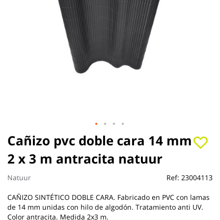
Saltar
Cañizo pvc doble cara 14 mm
al
2 x 3 m antracita natuur
comienzo
de
la
Natuur
Ref:
23004113
galería
de
CAÑIZO SINTÉTICO DOBLE CARA. Fabricado en PVC con lamas
imágenes
de 14 mm unidas con hilo de algodón. Tratamiento anti UV.
Color antracita. Medida 2x3 m.