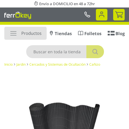
Ir
Envío a DOMICILIO en 48 a 72hr
al
Mi 
contenido
Productos
Tiendas
Folletos
Blog
Buscar
Inicio
Jardin
Cercados y Sistemas de Ocultación
Cañizo
Saltar
al
final
de
la
galería
de
imágenes