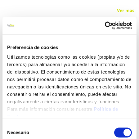
Ver más
35,76 €
Preferencia de cookies
Añadir al carrito
Utilizamos tecnologías como las cookies (propias y/o de
terceros) para almacenar y/o acceder a la información
del dispositivo. El consentimiento de estas tecnologías
nos permitirá procesar datos como el comportamiento de
Click&Collect - Recogida gratis
Envío a domicilio:
en nuestras tiendas
5 días hábiles
navegación o las identificaciones únicas en este sitio. No
consentir o retirar el consentimiento, puede afectar
negativamente a ciertas características y funciones.
+ INFO
Para más información consulte nuestra
Política de
Cookies
.
Selección
LOCALIZA TU TIENDA MÁS CERCANA
Necesario
de