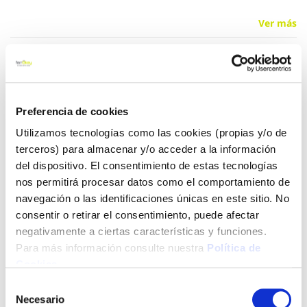
Ver más
17,94 €
Preferencia de cookies
Añadir al carrito
Utilizamos tecnologías como las cookies (propias y/o de
terceros) para almacenar y/o acceder a la información
del dispositivo. El consentimiento de estas tecnologías
Click&Collect - Recogida gratis
Envío a domicilio:
nos permitirá procesar datos como el comportamiento de
en nuestras tiendas
5 días hábiles
navegación o las identificaciones únicas en este sitio. No
consentir o retirar el consentimiento, puede afectar
negativamente a ciertas características y funciones.
+ INFO
Para más información consulte nuestra
Política de
Cookies
.
Selección
LOCALIZA TU TIENDA MÁS CERCANA
Necesario
de