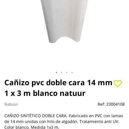
Saltar
Cañizo pvc doble cara 14 mm
al
1 x 3 m blanco natuur
comienzo
de
la
Natuur
Ref:
23004108
galería
de
CAÑIZO SINTÉTICO DOBLE CARA. Fabricado en PVC con lamas
imágenes
de 14 mm unidas con hilo de algodón. Tratamiento anti UV.
Color blanco. Medida 1x3 m.