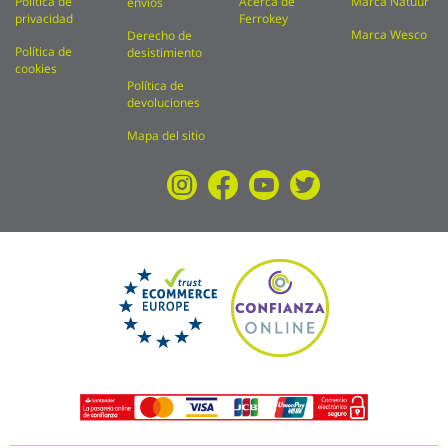
Política de
Acerca de
Marca Natuur
envíos
privacidad
Ferrokey
Marca Wesco
Derecho de
Política de
desistimiento
cookies
Política de
devoluciones
Mapa del sitio