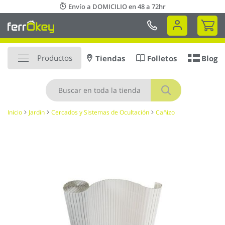
Ir
Envío a DOMICILIO en 48 a 72hr
al
Mi 
contenido
Productos
Tiendas
Folletos
Blog
Buscar
Inicio
Jardin
Cercados y Sistemas de Ocultación
Cañizo
Saltar
al
final
de
la
galería
de
imágenes