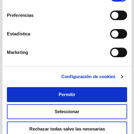
consentimiento
También te puede interesar
Preferencias
Estadística
Marketing
Configuración de cookies
Caseta metalica 3,96 m² 279 x 142 x 184 cm plata natuur
Permitir
Natuur
Seleccionar
399,00 €
Rechazar todas salvo las necesarias