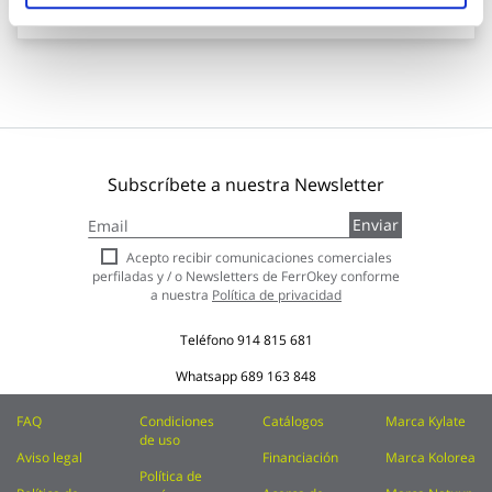
Añadir al carrito
Subscríbete a nuestra Newsletter
Inscríbase
Enviar
a
nuestro
Acepto recibir comunicaciones comerciales
boletín
perfiladas y / o Newsletters de FerrOkey conforme
de
a nuestra
Política de privacidad
noticias:
Teléfono
914 815 681
Whatsapp
689 163 848
FAQ
Condiciones
Catálogos
Marca Kylate
de uso
Aviso legal
Financiación
Marca Kolorea
Política de