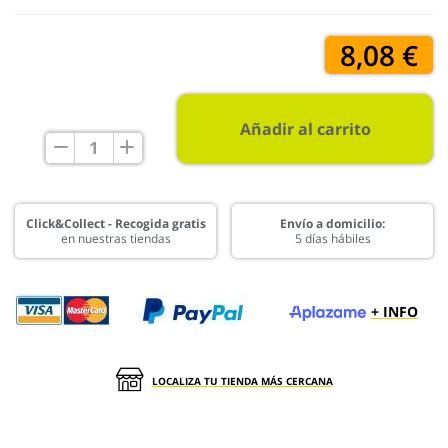
8,08 €
Añadir al carrito
Click&Collect - Recogida gratis
Envío a domicilio:
en nuestras tiendas
5 días hábiles
+ INFO
LOCALIZA TU TIENDA MÁS CERCANA