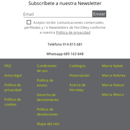
Subscríbete a nuestra Newsletter
Inscríbase
Enviar
a
nuestro
Acepto recibir comunicaciones comerciales
boletín
perfiladas y / o Newsletters de FerrOkey conforme
de
a nuestra
Política de privacidad
noticias:
Teléfono
914 815 681
Whatsapp
689 163 848
FAQ
Condiciones
Catálogos
Marca Kylate
de uso
Aviso legal
Financiación
Marca Kolorea
Política de
Política de
Acerca de
Marca Natuur
envíos
privacidad
Ferrokey
Marca Wesco
Derecho de
Política de
desistimiento
cookies
Política de
devoluciones
Mapa del sitio