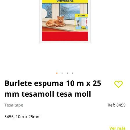
Saltar
Burlete espuma 10 m x 25
al
mm tesamoll tesa moll
comienzo
de
la
Tesa tape
Ref:
8459
galería
de
5456, 10m x 25mm
imágenes
Ver más