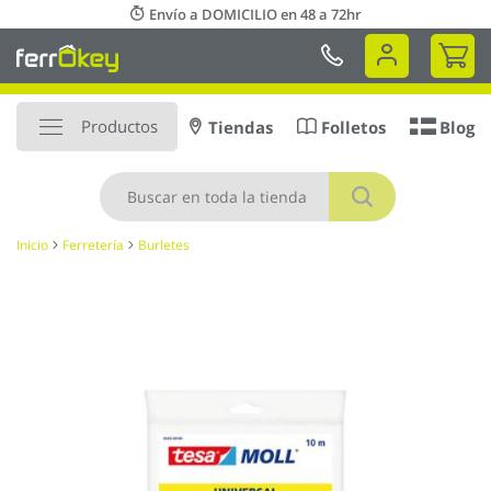
Ir
Envío a DOMICILIO en 48 a 72hr
al
Mi 
contenido
Productos
Tiendas
Folletos
Blog
Buscar
Inicio
Ferretería
Burletes
Saltar
al
final
de
la
galería
de
imágenes