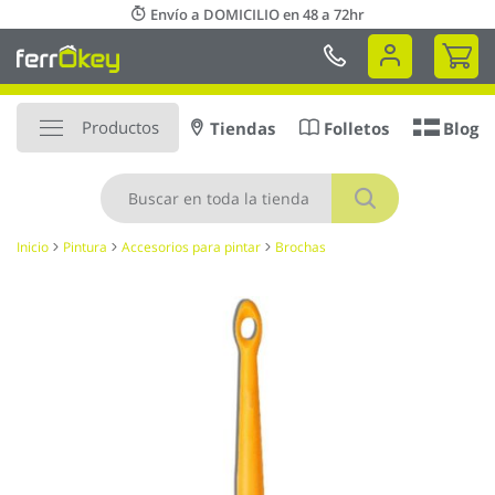
Ir
Envío a DOMICILIO en 48 a 72hr
al
Mi 
contenido
Productos
Tiendas
Folletos
Blog
Buscar
Inicio
Pintura
Accesorios para pintar
Brochas
Saltar
al
final
de
la
galería
de
imágenes