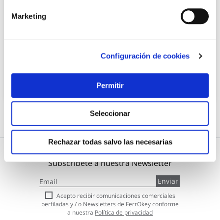
Brocha virola niquelada punta roja nº 12 nespoli
Marketing
Rulo pluma
11,81 €
Configuración de cookies
Añadir al carrito
Permitir
Seleccionar
Rechazar todas salvo las necesarias
Subscríbete a nuestra Newsletter
Inscríbase
Enviar
a
nuestro
Acepto recibir comunicaciones comerciales
boletín
perfiladas y / o Newsletters de FerrOkey conforme
de
a nuestra
Política de privacidad
noticias: