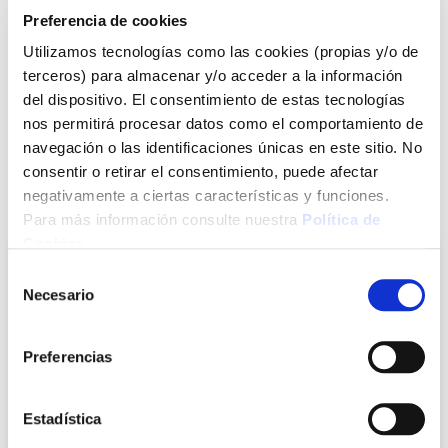
B.cano
Ref:
CF-120897
Preferencia de cookies
Brocha Redonda con mango de polipropileno amarillo. Uso
Utilizamos tecnologías como las cookies (propias y/o de
universal con todo tipo de pinturas.Brocha especialmente
terceros) para almacenar y/o acceder a la información
indicada para recortar y para pintar tanto en superficies
del dispositivo. El consentimiento de estas tecnologías
planas como redondas.
nos permitirá procesar datos como el comportamiento de
Ver más
navegación o las identificaciones únicas en este sitio. No
consentir o retirar el consentimiento, puede afectar
negativamente a ciertas características y funciones.
También te puede interesar
Para más información consulte nuestra
Política de
Cookies
.
Selección
Necesario
de
consentimiento
Preferencias
Estadística