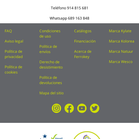
Teléfono
914 815 681
Whatsapp
689 163 848
FAQ
Condiciones
Catálogos
Marca Kylate
de uso
Aviso legal
Financiación
Marca Kolorea
Política de
Política de
Acerca de
Marca Natuur
envíos
privacidad
Ferrokey
Marca Wesco
Derecho de
Política de
desistimiento
cookies
Política de
devoluciones
Mapa del sitio