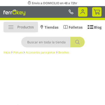
Ir
Envío a DOMICILIO en 48 a 72hr
al
Mi 
contenido
Productos
Tiendas
Folletos
Blog
Buscar
Inicio
Pintura
Accesorios para pintar
Brochas
Saltar
al
final
de
la
galería
de
imágenes