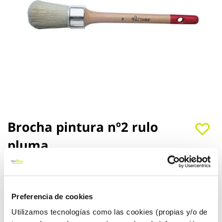
Saltar
Brocha pintura nº2 rulo
al
pluma
comienzo
de
la
Rulo pluma
Ref:
19252
galería
de
Brocha aro hierro niquelado mango madera barnizado punta
imágenes
roja n. 2
Preferencia de cookies
Utilizamos tecnologías como las cookies (propias y/o de
Ver más