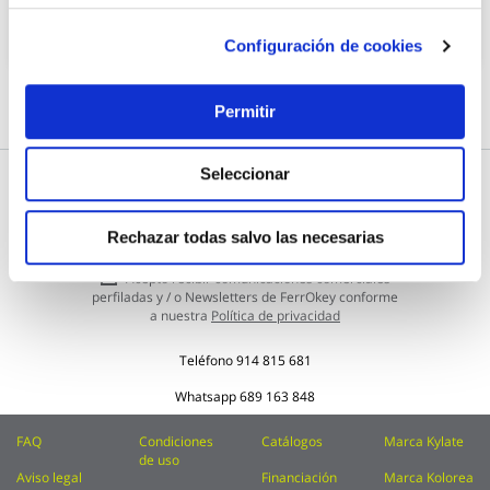
Añadir al carrito
Configuración de cookies
Permitir
Seleccionar
Subscríbete a nuestra Newsletter
Inscríbase
Rechazar todas salvo las necesarias
Enviar
a
nuestro
Acepto recibir comunicaciones comerciales
boletín
perfiladas y / o Newsletters de FerrOkey conforme
de
a nuestra
Política de privacidad
noticias:
Teléfono
914 815 681
Whatsapp
689 163 848
FAQ
Condiciones
Catálogos
Marca Kylate
de uso
Aviso legal
Financiación
Marca Kolorea