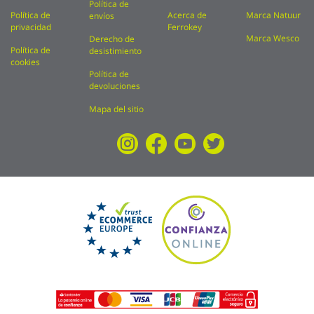
Política de
Política de
Acerca de
Marca Natuur
envíos
privacidad
Ferrokey
Marca Wesco
Derecho de
Política de
desistimiento
cookies
Política de
devoluciones
Mapa del sitio