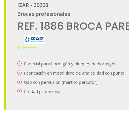
galería
de
imágenes