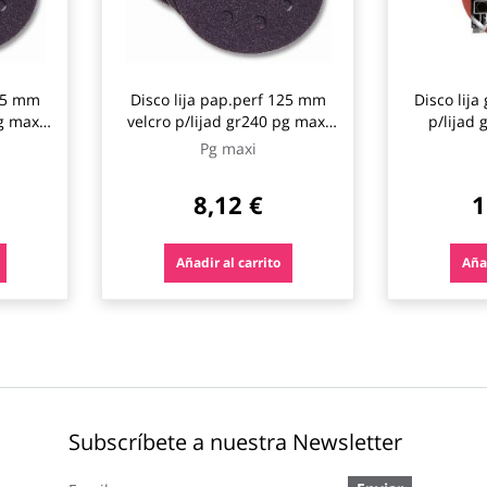
125 mm
Disco lija pap.perf 125 mm
Disco lij
g maxi
velcro p/lijad gr240 pg maxi
p/lijad 
10 p
Pg maxi
8,12 €
1
Añadir al carrito
Añad
Subscríbete a nuestra Newsletter
Inscríbase