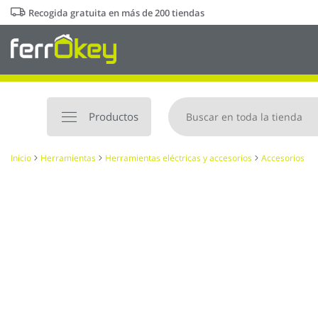
Ir
Recogida gratuita en más de 200 tiendas
al
contenido
Productos
Inicio
Herramientas
Herramientas eléctricas y accesorios
Accesorios
Saltar
al
final
de
la
galería
de
imágenes