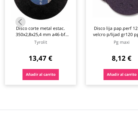
Disco corte metal estac.
Disco lija pap.perf 
350x2,8x25,4 mm a46-bf
velcro p/lijad gr120 p
tyrolit
10 p
Tyrolit
Pg maxi
13,47 €
8,12 €
Añadir al carrito
Añadir al carrito