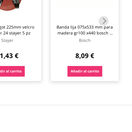
a got 225mm velcro
Banda lija 075x533 mm para
gr 24 stayer 5 pz
madera gr100 x440 bosch 3
pz
Stayer
Bosch
1,43 €
8,09 €
ir al carrito
Añadir al carrito