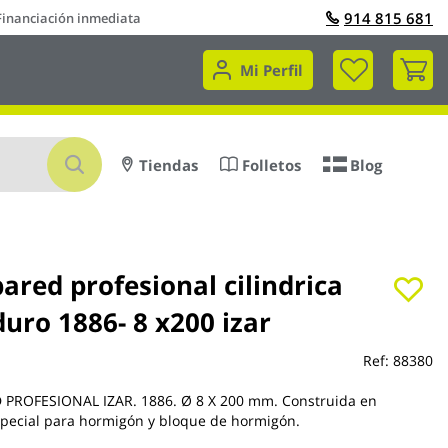
914 815 681
Financiación inmediata
Mi 
Mi Perfil
Buscar
Tiendas
Folletos
Blog
ared profesional cilindrica
uro 1886- 8 x200 izar
Ref:
88380
PROFESIONAL IZAR. 1886. Ø 8 X 200 mm. Construida en
special para hormigón y bloque de hormigón.