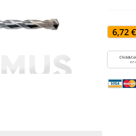
6,72 
Click&Col
en 