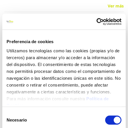
Ver más
4,36 €
Preferencia de cookies
Añadir al carrito
Utilizamos tecnologías como las cookies (propias y/o de
terceros) para almacenar y/o acceder a la información
del dispositivo. El consentimiento de estas tecnologías
nos permitirá procesar datos como el comportamiento de
Click&Collect - Recogida gratis
Envío a domicilio:
en nuestras tiendas
5 días hábiles
navegación o las identificaciones únicas en este sitio. No
consentir o retirar el consentimiento, puede afectar
negativamente a ciertas características y funciones.
+ INFO
Para más información consulte nuestra
Política de
Cookies
.
Selección
LOCALIZA TU TIENDA MÁS CERCANA
Necesario
de
consentimiento