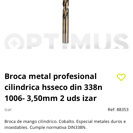
Saltar
Broca metal profesional
al
cilindrica hsseco din 338n
comienzo
de
1006- 3,50mm 2 uds izar
la
galería
de
Izar
Ref:
88353
imágenes
Broca de mango cilindrico. Cobalto. Especial metales duros e
inoxidables. Cumple normativa DIN338N.