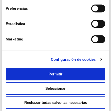
También te puede interesar
Preferencias
Estadística
Marketing
Configuración de cookies
Disco corte metal estac. 350x2,8x25,4 mm a46-bf tyrolit
Tyrolit
Permitir
Seleccionar
13,47 €
Rechazar todas salvo las necesarias
Añadir al carrito