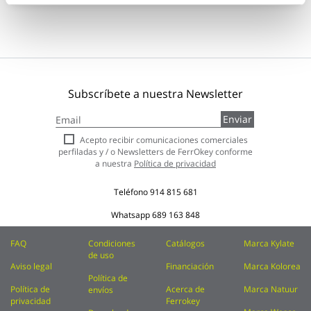
Subscríbete a nuestra Newsletter
Inscríbase
Enviar
a
nuestro
Acepto recibir comunicaciones comerciales
boletín
perfiladas y / o Newsletters de FerrOkey conforme
de
a nuestra
Política de privacidad
noticias:
Teléfono
914 815 681
Whatsapp
689 163 848
FAQ
Condiciones
Catálogos
Marca Kylate
de uso
Aviso legal
Financiación
Marca Kolorea
Política de
Política de
Acerca de
Marca Natuur
envíos
privacidad
Ferrokey