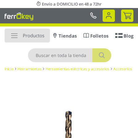
Ir
Envío a DOMICILIO en 48 a 72hr
al
Mi 
contenido
Productos
Tiendas
Folletos
Blog
Buscar
Inicio
Herramientas
Herramientas eléctricas y accesorios
Accesorios
Saltar
al
final
de
la
galería
de
imágenes