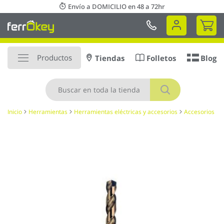
Ir
Envío a DOMICILIO en 48 a 72hr
al
Mi 
contenido
Productos
Tiendas
Folletos
Blog
Buscar
Inicio
Herramientas
Herramientas eléctricas y accesorios
Accesorios
Saltar
al
final
de
la
galería
de
imágenes