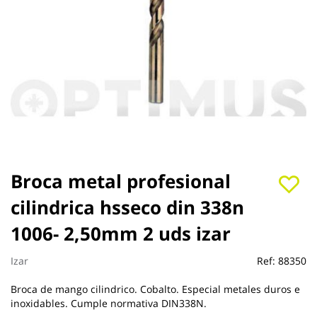
Saltar
Broca metal profesional
al
cilindrica hsseco din 338n
comienzo
de
1006- 2,50mm 2 uds izar
la
galería
de
Izar
Ref:
88350
imágenes
Broca de mango cilindrico. Cobalto. Especial metales duros e
inoxidables. Cumple normativa DIN338N.