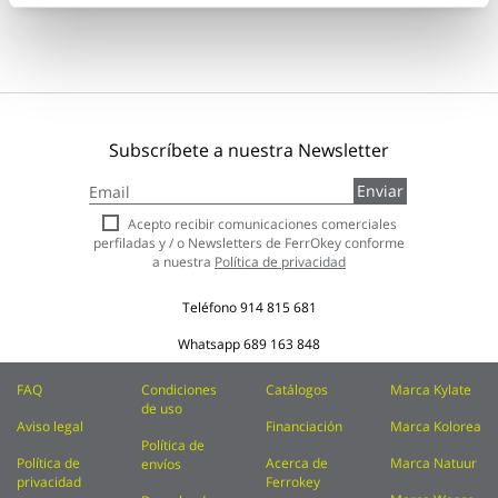
Subscríbete a nuestra Newsletter
Inscríbase
Enviar
a
nuestro
Acepto recibir comunicaciones comerciales
boletín
perfiladas y / o Newsletters de FerrOkey conforme
de
a nuestra
Política de privacidad
noticias:
Teléfono
914 815 681
Whatsapp
689 163 848
FAQ
Condiciones
Catálogos
Marca Kylate
de uso
Aviso legal
Financiación
Marca Kolorea
Política de
Política de
Acerca de
Marca Natuur
envíos
privacidad
Ferrokey