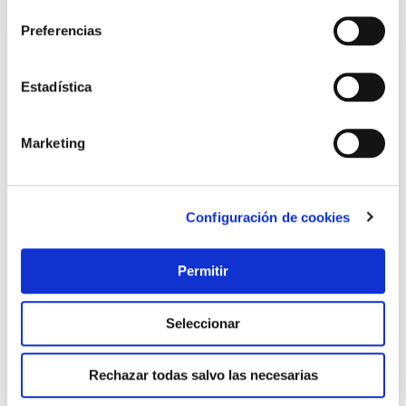
También te puede interesar
Preferencias
Estadística
Marketing
Configuración de cookies
Disco corte metal estac. 350x2,8x25,4 mm a46-bf tyrolit
Tyrolit
Permitir
Seleccionar
13,47 €
Rechazar todas salvo las necesarias
Añadir al carrito