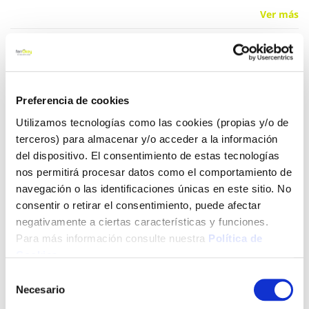
Ver más
3,81 €
Preferencia de cookies
Añadir al carrito
Utilizamos tecnologías como las cookies (propias y/o de
terceros) para almacenar y/o acceder a la información
del dispositivo. El consentimiento de estas tecnologías
nos permitirá procesar datos como el comportamiento de
Click&Collect - Recogida gratis
Envío a domicilio:
en nuestras tiendas
5 días hábiles
navegación o las identificaciones únicas en este sitio. No
consentir o retirar el consentimiento, puede afectar
negativamente a ciertas características y funciones.
+ INFO
Para más información consulte nuestra
Política de
Cookies
.
Selección
LOCALIZA TU TIENDA MÁS CERCANA
Necesario
de
consentimiento