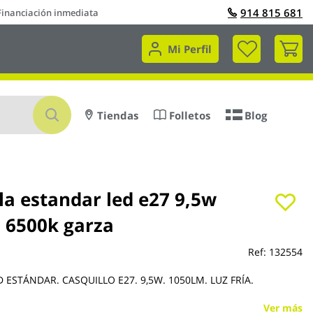
914 815 681
Financiación inmediata
Mi 
Mi Perfil
Buscar
Tiendas
Folletos
Blog
la estandar led e27 9,5w
 6500k garza
Ref:
132554
 ESTÁNDAR. CASQUILLO E27. 9,5W. 1050LM. LUZ FRÍA.
Ver más