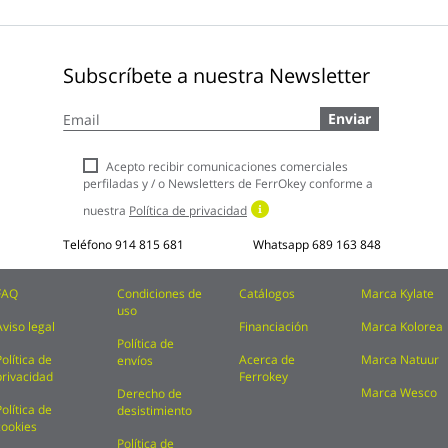
Subscríbete a nuestra Newsletter
Inscríbase
Enviar
a
nuestro
boletín
Acepto recibir comunicaciones comerciales
de
perfiladas y / o Newsletters de FerrOkey conforme a
noticias:
nuestra
Política de privacidad
Teléfono
914 815 681
Whatsapp
689 163 848
FAQ
Condiciones de
Catálogos
Marca Kylate
uso
Aviso legal
Financiación
Marca Kolorea
Política de
Política de
Acerca de
Marca Natuur
envíos
privacidad
Ferrokey
Marca Wesco
Derecho de
Política de
desistimiento
cookies
Política de