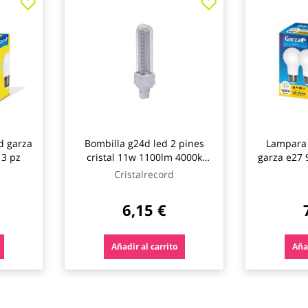
d garza
Bombilla g24d led 2 pines
Lampara 
 3 pz
cristal 11w 1100lm 4000k
garza e27 
cristalrecord
Cristalrecord
6,15 €
Añadir al carrito
Añad