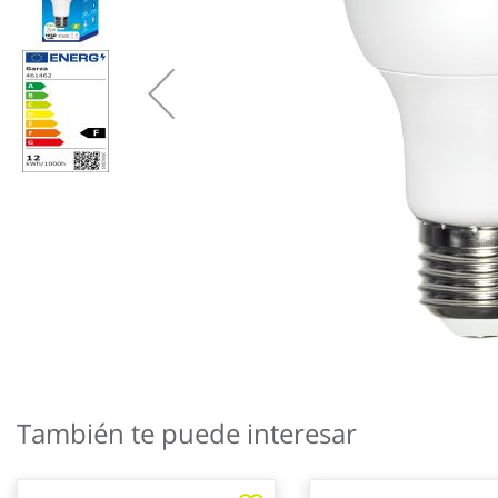
Saltar
al
También te puede interesar
comienzo
de
la