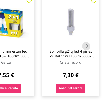
ilumin estan led
Bombilla g24q led 4 pines
9,5w 1060lm 3000k
cristal 11w 1100lm 6000k
3 pz
cristalrecord
Garza
Cristalrecord
7,55 €
7,30 €
ir al carrito
Añadir al carrito