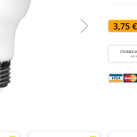
3,75 
Click&Col
en 