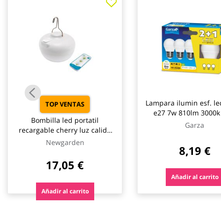
galería
de
imágenes
Lampara ilumin esf. le
TOP VENTAS
e27 7w 810lm 3000k
Bombilla led portatil
Garza
recargable cherry luz calida
900lm 9w newgarden
Newgarden
8,19 €
17,05 €
Añadir al carrito
Añadir al carrito