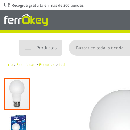
Ir
Recogida gratuita en más de 200 tiendas
al
contenido
Productos
Inicio
Electricidad
Bombillas
Led
Saltar
al
final
de
la
galería
de
imágenes