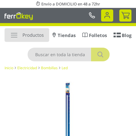
Ir
Envío a DOMICILIO en 48 a 72hr
al
Mi 
contenido
Productos
Tiendas
Folletos
Blog
Buscar
Inicio
Electricidad
Bombillas
Led
Saltar
al
final
de
la
galería
de
imágenes