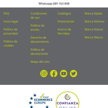
Whatsapp
689 163 848
FAQ
Condiciones
Catálogos
Marca Kylate
de uso
Aviso legal
Financiación
Marca Kolorea
Política de
Política de
Acerca de
Marca Natuur
envíos
privacidad
Ferrokey
Marca Wesco
Derecho de
Política de
desistimiento
cookies
Política de
devoluciones
Mapa del sitio