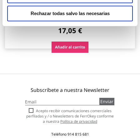
Bombilla led portatil recargable cherry luz calida 900lm
9w newgarden
Rechazar todas salvo las necesarias
Newgarden
17,05 €
Añadir al carrito
Subscríbete a nuestra Newsletter
Inscríbase
Enviar
a
nuestro
Acepto recibir comunicaciones comerciales
boletín
perfiladas y / o Newsletters de FerrOkey conforme
de
a nuestra
Política de privacidad
noticias:
Teléfono
914 815 681