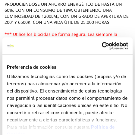
PRODUCIÉNDOSE UN AHORRO ENERGÉTICO DE HASTA UN
60%. CON UN CONSUMO DE 18W, OBTENIENDO UNA
LUMINOSIDAD DE 1200LM,, CON UN GRADO DE APERTURA DE
200ª Y 6500K. CON UNA VIDA ÚTIL DE 25.000 HORAS
*** Utilice los biocidas de forma segura. Lea siempre la
etiqueta y la informacion sobre el biocida antes de usarlo
Ver más
Preferencia de cookies
9,61 €
Utilizamos tecnologías como las cookies (propias y/o de
terceros) para almacenar y/o acceder a la información
del dispositivo. El consentimiento de estas tecnologías
Añadir al carrito
nos permitirá procesar datos como el comportamiento de
navegación o las identificaciones únicas en este sitio. No
consentir o retirar el consentimiento, puede afectar
negativamente a ciertas características y funciones.
Click&Collect - Recogida gratis
Envío a domicilio:
en nuestras tiendas
5 días hábiles
Para más información consulte nuestra
Política de
Cookies
.