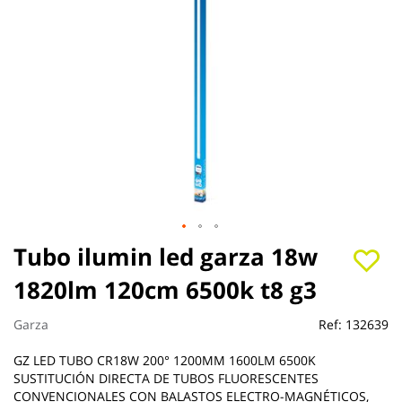
Saltar
Tubo ilumin led garza 18w
al
1820lm 120cm 6500k t8 g3
comienzo
de
la
Garza
Ref:
132639
galería
de
GZ LED TUBO CR18W 200° 1200MM 1600LM 6500K
imágenes
SUSTITUCIÓN DIRECTA DE TUBOS FLUORESCENTES
CONVENCIONALES CON BALASTOS ELECTRO-MAGNÉTICOS,