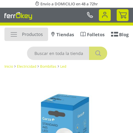
Ir
Envío a DOMICILIO en 48 a 72hr
al
Mi 
contenido
Productos
Tiendas
Folletos
Blog
Buscar
Inicio
Electricidad
Bombillas
Led
Saltar
al
final
de
la
galería
de
imágenes