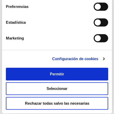
Preferencias
Estadística
Marketing
Configuración de cookies
TOP VENTAS
Bombilla led portatil recargable cherry luz calida 900lm
Permitir
9w newgarden
Newgarden
Seleccionar
17,05 €
Rechazar todas salvo las necesarias
Añadir al carrito