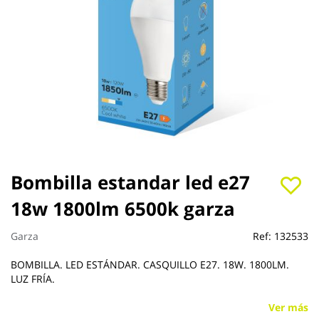
Saltar
Bombilla estandar led e27
al
18w 1800lm 6500k garza
comienzo
de
la
Garza
Ref:
132533
galería
de
BOMBILLA. LED ESTÁNDAR. CASQUILLO E27. 18W. 1800LM.
imágenes
LUZ FRÍA.
Ver más