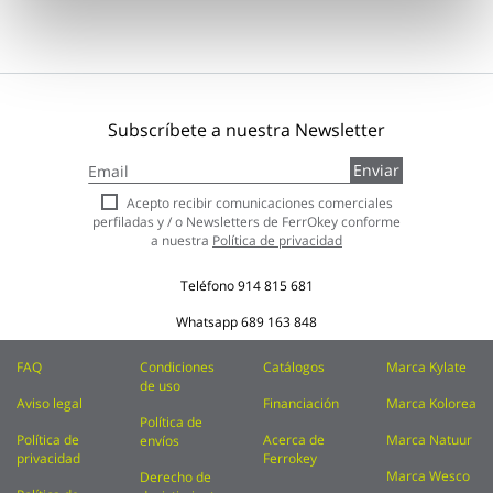
Subscríbete a nuestra Newsletter
Inscríbase
Enviar
a
nuestro
Acepto recibir comunicaciones comerciales
boletín
perfiladas y / o Newsletters de FerrOkey conforme
de
a nuestra
Política de privacidad
noticias:
Teléfono
914 815 681
Whatsapp
689 163 848
FAQ
Condiciones
Catálogos
Marca Kylate
de uso
Aviso legal
Financiación
Marca Kolorea
Política de
Política de
Acerca de
Marca Natuur
envíos
privacidad
Ferrokey
Marca Wesco
Derecho de