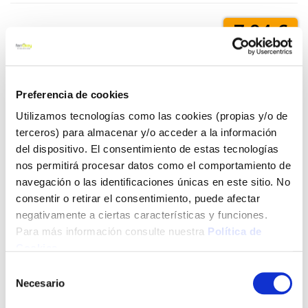
7,94 €
Añadir al carrito
Preferencia de cookies
Utilizamos tecnologías como las cookies (propias y/o de
terceros) para almacenar y/o acceder a la información
Click&Collect - Recogida gratis
Envío a domicilio:
del dispositivo. El consentimiento de estas tecnologías
en nuestras tiendas
5 días hábiles
nos permitirá procesar datos como el comportamiento de
navegación o las identificaciones únicas en este sitio. No
consentir o retirar el consentimiento, puede afectar
+ INFO
negativamente a ciertas características y funciones.
Para más información consulte nuestra
Política de
Cookies
.
LOCALIZA TU TIENDA MÁS CERCANA
Selección
Necesario
de
También te puede interesar
consentimiento