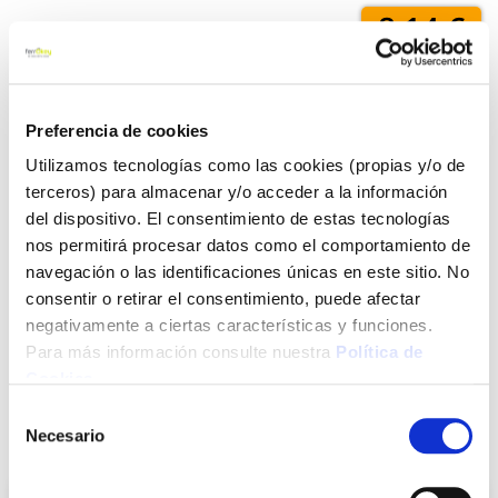
8,14 €
Añadir al carrito
Preferencia de cookies
Utilizamos tecnologías como las cookies (propias y/o de
terceros) para almacenar y/o acceder a la información
Click&Collect - Recogida gratis
Envío a domicilio:
del dispositivo. El consentimiento de estas tecnologías
en nuestras tiendas
5 días hábiles
nos permitirá procesar datos como el comportamiento de
navegación o las identificaciones únicas en este sitio. No
consentir o retirar el consentimiento, puede afectar
+ INFO
negativamente a ciertas características y funciones.
Para más información consulte nuestra
Política de
Cookies
.
LOCALIZA TU TIENDA MÁS CERCANA
Selección
Necesario
de
También te puede interesar
consentimiento