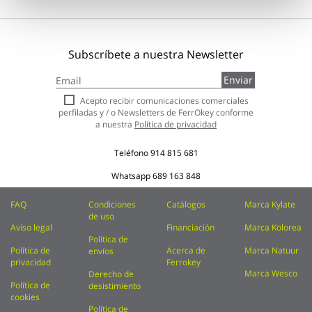
Subscríbete a nuestra Newsletter
Inscríbase
Enviar
a
nuestro
Acepto recibir comunicaciones comerciales
boletín
perfiladas y / o Newsletters de FerrOkey conforme
de
a nuestra
Política de privacidad
noticias:
Teléfono
914 815 681
Whatsapp
689 163 848
FAQ
Condiciones
Catálogos
Marca Kylate
de uso
Aviso legal
Financiación
Marca Kolorea
Política de
Política de
Acerca de
Marca Natuur
envíos
privacidad
Ferrokey
Marca Wesco
Derecho de
Política de
desistimiento
cookies
Política de