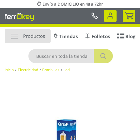
Ir
Envío a DOMICILIO en 48 a 72hr
al
Mi 
contenido
Productos
Tiendas
Folletos
Blog
Buscar
Inicio
Electricidad
Bombillas
Led
Saltar
al
final
de
la
galería
de
imágenes