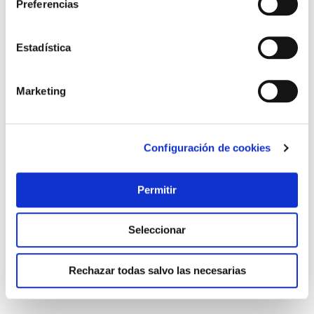
Preferencias
Estadística
Marketing
Configuración de cookies
TOP VENTAS
Bombilla led portatil recargable cherry luz calida 900lm
9w newgarden
Permitir
Newgarden
Seleccionar
18,95 €
Rechazar todas salvo las necesarias
Añadir al carrito