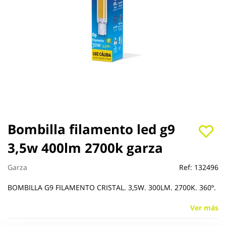
Saltar
Bombilla filamento led g9
al
3,5w 400lm 2700k garza
comienzo
de
la
Garza
Ref:
132496
galería
de
BOMBILLA G9 FILAMENTO CRISTAL. 3,5W. 300LM. 2700K. 360º.
imágenes
Ver más