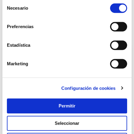
+ INFO
Selección
Necesario
de
consentimiento
LOCALIZA TU TIENDA MÁS CERCANA
Preferencias
También te puede interesar
Estadística
Marketing
Configuración de cookies
Permitir
Bascula baño digital diagnostica 150kg cristal beurer
Beurer
Seleccionar