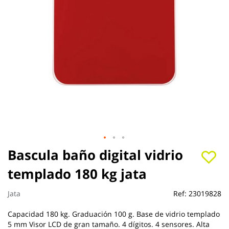
Saltar
Bascula baño digital vidrio
al
templado 180 kg jata
comienzo
de
la
Jata
Ref:
23019828
galería
de
Capacidad 180 kg. Graduación 100 g. Base de vidrio templado
imágenes
5 mm Visor LCD de gran tamaño. 4 dígitos. 4 sensores. Alta