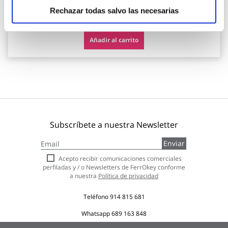
25,95 €
Rechazar todas salvo las necesarias
Añadir al carrito
Subscríbete a nuestra Newsletter
Inscríbase
Enviar
a
nuestro
Acepto recibir comunicaciones comerciales
boletín
perfiladas y / o Newsletters de FerrOkey conforme
de
a nuestra
Política de privacidad
noticias:
Teléfono
914 815 681
Whatsapp
689 163 848