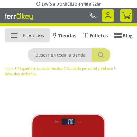
Ir
Envío a DOMICILIO en 48 a 72hr
al
Mi 
contenido
Productos
Tiendas
Folletos
Blog
Buscar
Inicio
Pequeño electrodoméstico
Cuidado personal y belleza
Básculas de baños
Saltar
al
final
de
la
galería
de
imágenes