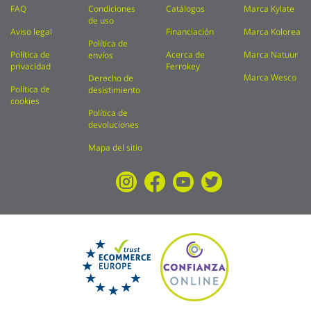
FAQ
Condiciones
Catálogos
Marca Kylate
de uso
Aviso legal
Financiación
Marca Kolorea
Política de
Política de
Acerca de
Marca Natuur
envíos
privacidad
Ferrokey
Marca Wesco
Derecho de
Política de
desistimiento
cookies
Política de
devoluciones
Mapa del sitio