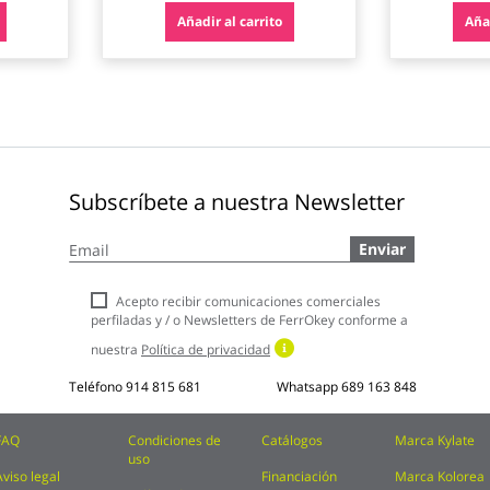
Añadir al carrito
Añad
Subscríbete a nuestra Newsletter
Inscríbase
Enviar
a
nuestro
boletín
Acepto recibir comunicaciones comerciales
de
perfiladas y / o Newsletters de FerrOkey conforme a
noticias:
nuestra
Política de privacidad
Teléfono
914 815 681
Whatsapp
689 163 848
FAQ
Condiciones de
Catálogos
Marca Kylate
uso
Aviso legal
Financiación
Marca Kolorea