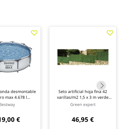
donda desmontable
Seto artificial hoja fina 42
pro max 4.678 l
varillas/m2 1,5 x 3 m verde
a cartucho tipo i
natuur
Bestway
Green expert
76cm bestway
19,00 €
46,95 €