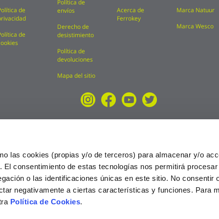
Política de
Política de
Acerca de
Marca Natuur
envíos
privacidad
Ferrokey
Marca Wesco
Derecho de
Política de
desistimiento
cookies
Política de
devoluciones
Mapa del sitio
mo las cookies (propias y/o de terceros) para almacenar y/o acc
o. El consentimiento de estas tecnologías nos permitirá procesa
ción o las identificaciones únicas en este sitio. No consentir o 
ctar negativamente a ciertas características y funciones. Para 
tra
Política de Cookies
.