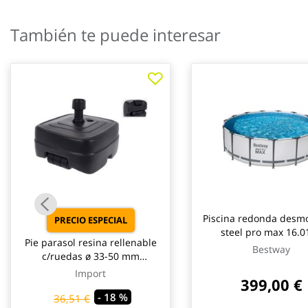
También te puede interesar
Piscina redonda desm
PRECIO ESPECIAL
steel pro max 16.01
Pie parasol resina rellenable
depuradora cartucho t
Bestway
c/ruedas ø 33-50 mm
ø457x122cm best
antracita import
Import
399,00 €
- 18 %
36,51 €