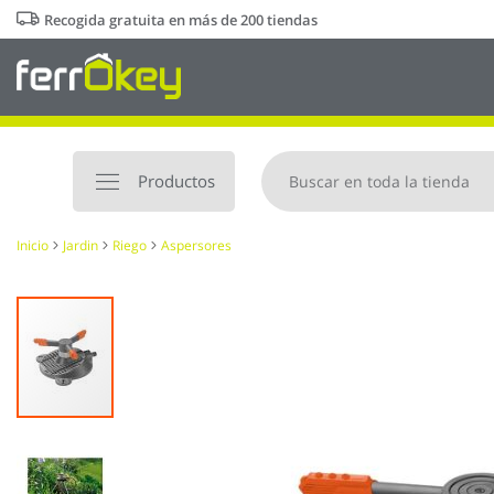
Ir
Recogida gratuita en más de 200 tiendas
al
contenido
Productos
Inicio
Jardin
Riego
Aspersores
Saltar
al
final
de
la
galería
de
imágenes