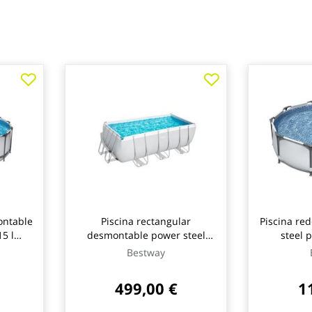
ontable
Piscina rectangular
Piscina re
5 l
desmontable power steel
steel 
ipo ii
8.124 l depuradora cartucho
depurador
Bestway
way
tipo ii 412x201x122cm
ø305x
bestway
499,00 €
1