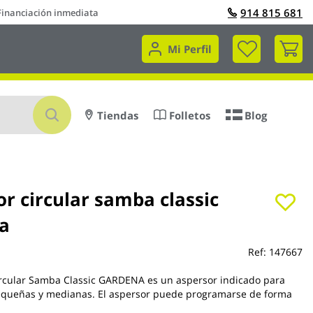
914 815 681
Financiación inmediata
Mi 
Mi Perfil
Buscar
Tiendas
Folletos
Blog
r circular samba classic
a
Ref:
147667
ircular Samba Classic GARDENA es un aspersor indicado para
pequeñas y medianas. El aspersor puede programarse de forma