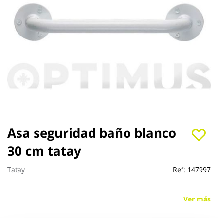
Saltar
Asa seguridad baño blanco
al
30 cm tatay
comienzo
de
la
Tatay
Ref:
147997
galería
de
imágenes
Ver más