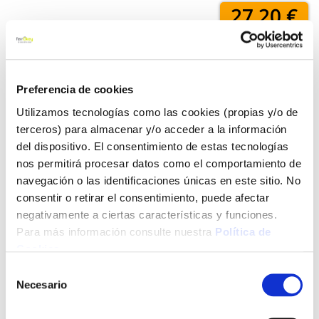
27,20 €
Añadir al carrito
Preferencia de cookies
Utilizamos tecnologías como las cookies (propias y/o de
terceros) para almacenar y/o acceder a la información
Click&Collect - Recogida gratis
Envío a domicilio:
del dispositivo. El consentimiento de estas tecnologías
en nuestras tiendas
5 días hábiles
nos permitirá procesar datos como el comportamiento de
navegación o las identificaciones únicas en este sitio. No
consentir o retirar el consentimiento, puede afectar
+ INFO
negativamente a ciertas características y funciones.
Para más información consulte nuestra
Política de
Cookies
.
LOCALIZA TU TIENDA MÁS CERCANA
Selección
Necesario
de
También te puede interesar
consentimiento