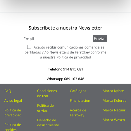
Subscríbete a nuestra Newsletter
Inscríbase
Enviar
a
nuestro
Acepto recibir comunicaciones comerciales
boletín
perfiladas y / o Newsletters de FerrOkey conforme
de
a nuestra
Política de privacidad
noticias:
Teléfono
914 815 681
Whatsapp
689 163 848
FAQ
Condiciones
Catálogos
Marca Kylate
de uso
Aviso legal
Financiación
Marca Kolorea
Política de
Política de
Acerca de
Marca Natuur
envíos
privacidad
Ferrokey
Marca Wesco
Derecho de
Política de
desistimiento
cookies