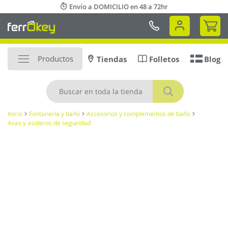
Ir
Envío a DOMICILIO en 48 a 72hr
al
Mi 
contenido
Productos
Tiendas
Folletos
Blog
Buscar
Inicio
Fontanería y baño
Accesorios y complementos de baño
Asas y asideros de seguridad
Saltar
al
final
de
la
galería
de
imágenes