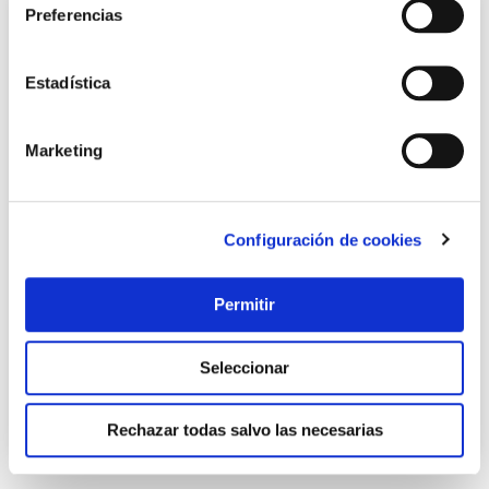
Preferencias
Estadística
Marketing
Configuración de cookies
Barra seguridad baño ventosa trio blanco 49.5 cm wenko
Wenko
Permitir
29,95 €
Seleccionar
Añadir al carrito
Rechazar todas salvo las necesarias