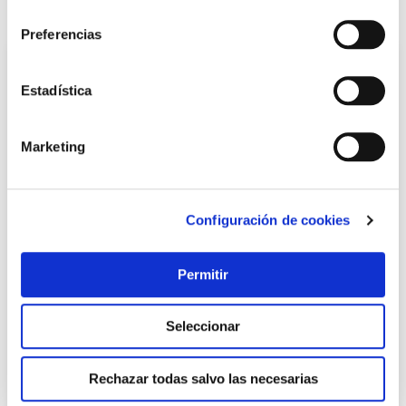
consentimiento
También te puede interesar
Preferencias
Estadística
Marketing
Configuración de cookies
Amoladora angular profesional tp-ag 18/125 ce q li
s/bateria einhell
Permitir
Seleccionar
144,45 €
Rechazar todas salvo las necesarias
Añadir al carrito