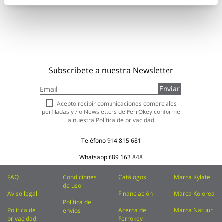
Subscríbete a nuestra Newsletter
Inscríbase
Enviar
a
nuestro
Acepto recibir comunicaciones comerciales
boletín
perfiladas y / o Newsletters de FerrOkey conforme
de
a nuestra
Política de privacidad
noticias:
Teléfono
914 815 681
Whatsapp
689 163 848
FAQ
Condiciones
Catálogos
Marca Kylate
de uso
Aviso legal
Financiación
Marca Kolorea
Política de
Política de
Acerca de
Marca Natuur
envíos
privacidad
Ferrokey