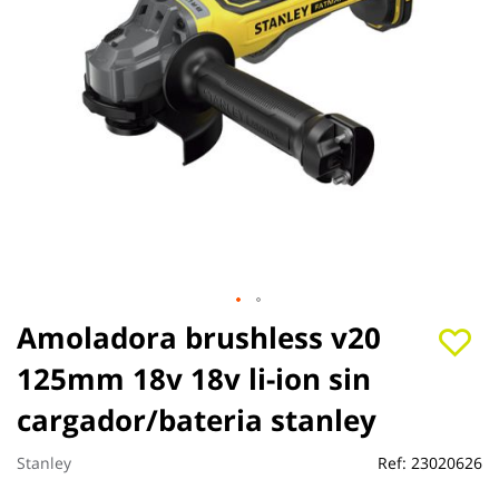
Saltar
Amoladora brushless v20
al
125mm 18v 18v li-ion sin
comienzo
de
cargador/bateria stanley
la
galería
de
Stanley
Ref:
23020626
imágenes