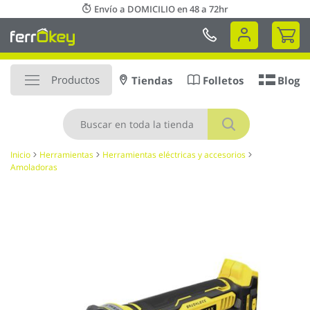
Ir
Envío a DOMICILIO en 48 a 72hr
al
Mi 
contenido
Productos
Tiendas
Folletos
Blog
Buscar
Inicio
Herramientas
Herramientas eléctricas y accesorios
Amoladoras
Saltar
al
final
de
la
galería
de
imágenes