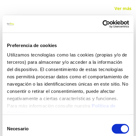
Ver más
116,60 €
Preferencia de cookies
Añadir al carrito
Utilizamos tecnologías como las cookies (propias y/o de
terceros) para almacenar y/o acceder a la información
del dispositivo. El consentimiento de estas tecnologías
nos permitirá procesar datos como el comportamiento de
Click&Collect - Recogida gratis
Envío a domicilio:
en nuestras tiendas
5 días hábiles
navegación o las identificaciones únicas en este sitio. No
consentir o retirar el consentimiento, puede afectar
negativamente a ciertas características y funciones.
+ INFO
Para más información consulte nuestra
Política de
Cookies
.
Selección
LOCALIZA TU TIENDA MÁS CERCANA
Necesario
de