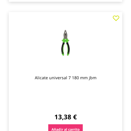
Agre
a
los
favo
Alicate universal 7 180 mm jbm
13,38 €
Añadir al carrito