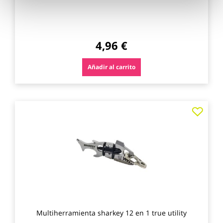
4,96 €
Añadir al carrito
Agre
a
los
favo
Multiherramienta sharkey 12 en 1 true utility