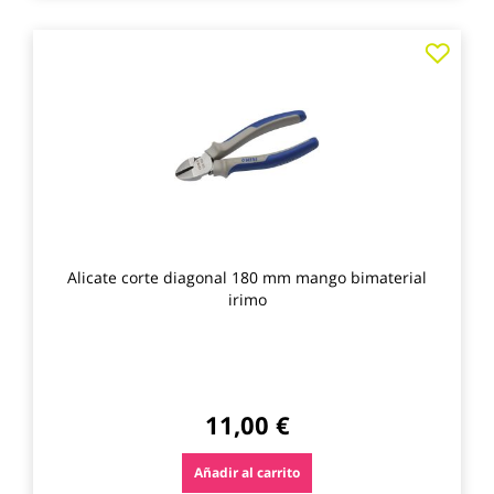
Agre
a
los
favo
Alicate corte diagonal 180 mm mango bimaterial
irimo
11,00 €
Añadir al carrito