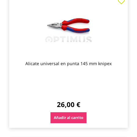
a
los
favo
Alicate universal en punta 145 mm knipex
26,00 €
Añadir al carrito