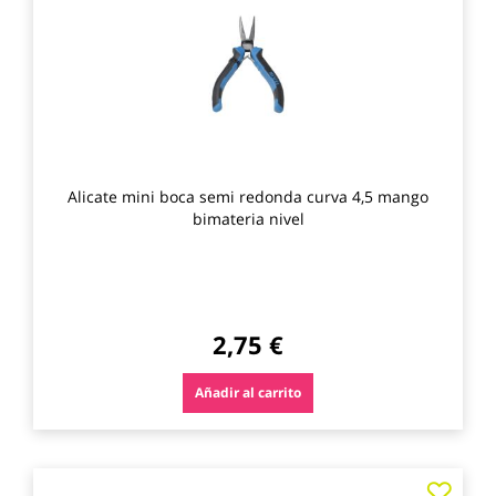
los
favo
Alicate mini boca semi redonda curva 4,5 mango
bimateria nivel
2,75 €
Añadir al carrito
Agre