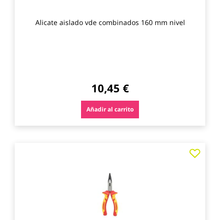
Alicate aislado vde combinados 160 mm nivel
10,45 €
Añadir al carrito
Agre
a
los
favo