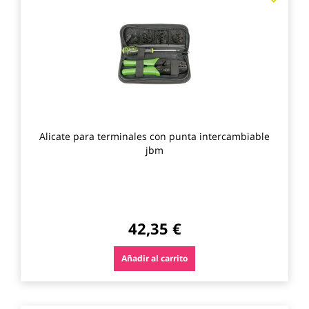
a
los
favo
Alicate para terminales con punta intercambiable
jbm
42,35 €
Añadir al carrito