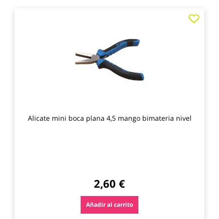
Agre
a
los
favo
Alicate mini boca plana 4,5 mango bimateria nivel
2,60 €
Añadir al carrito