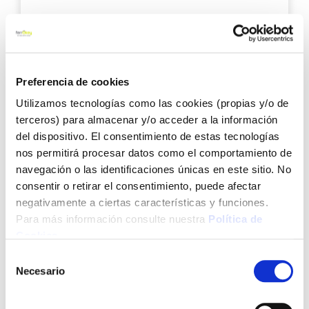
13,99 €
Añadir al carrito
Preferencia de cookies
Utilizamos tecnologías como las cookies (propias y/o de
Agre
terceros) para almacenar y/o acceder a la información
a
del dispositivo. El consentimiento de estas tecnologías
los
nos permitirá procesar datos como el comportamiento de
favo
navegación o las identificaciones únicas en este sitio. No
consentir o retirar el consentimiento, puede afectar
negativamente a ciertas características y funciones.
Para más información consulte nuestra
Política de
Cookies
.
Selección
Alicate pico de loro mango recubierto de pvc 240 mm
Necesario
de
union caja ironside
consentimiento