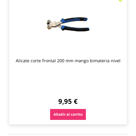
a
los
favo
Alicate corte frontal 200 mm mango bimateria nivel
9,95 €
Añadir al carrito