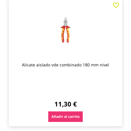
Agre
a
los
favo
Alicate aislado vde combinado 180 mm nivel
11,30 €
Añadir al carrito