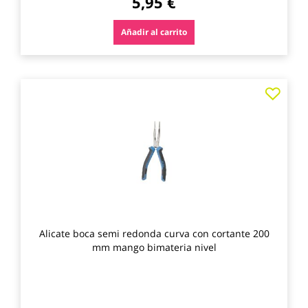
5,95 €
Añadir al carrito
Agre
a
los
favo
Alicate boca semi redonda curva con cortante 200
mm mango bimateria nivel