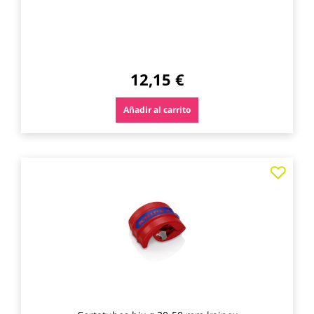
12,15 €
Añadir al carrito
Agre
a
los
favo