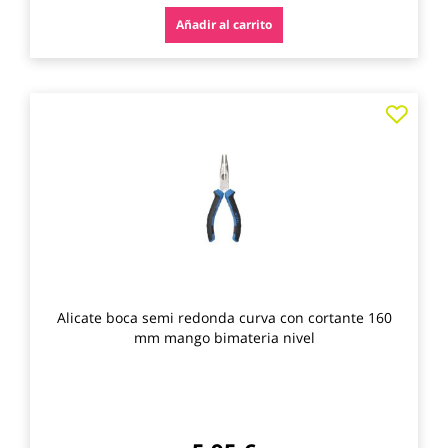
Añadir al carrito
Agre
a
los
favo
Alicate boca semi redonda curva con cortante 160
mm mango bimateria nivel