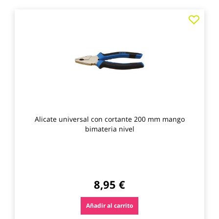
Agre
a
los
favo
Alicate universal con cortante 200 mm mango
bimateria nivel
8,95 €
Añadir al carrito