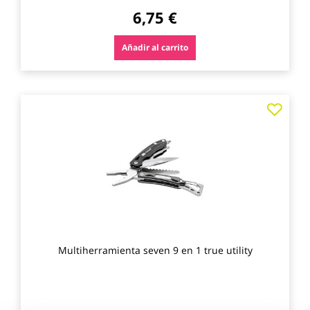
6,75 €
Añadir al carrito
Agre
a
los
favo
Multiherramienta seven 9 en 1 true utility