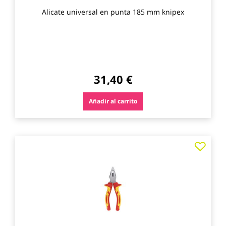
Alicate universal en punta 185 mm knipex
31,40 €
Añadir al carrito
Agre
a
los
favo