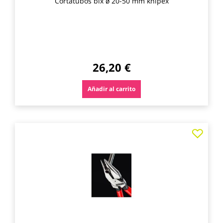
Cortatubos bix ø 20-50 mm knipex
26,20 €
Añadir al carrito
Agre
a
los
favo