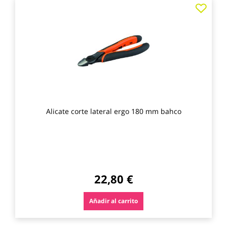
Agre
a
los
favo
Alicate corte lateral ergo 180 mm bahco
22,80 €
Añadir al carrito