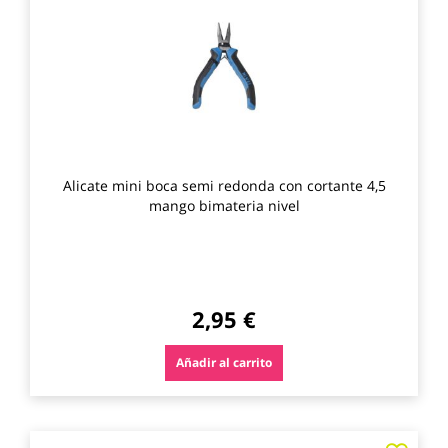
los
favo
Alicate mini boca semi redonda con cortante 4,5
mango bimateria nivel
2,95 €
Añadir al carrito
Agre