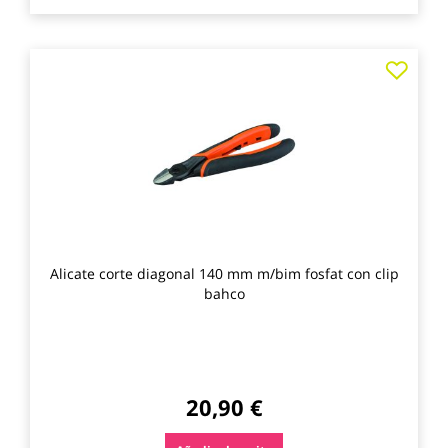
Agre
a
los
favo
Alicate corte diagonal 140 mm m/bim fosfat con clip
bahco
20,90 €