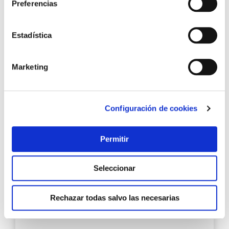
Preferencias
19,95 €
Estadística
Añadir al carrito
Marketing
Agre
a
Configuración de cookies
los
favo
Permitir
Seleccionar
Rechazar todas salvo las necesarias
Mini alicate bocas planas 125 mm alyco