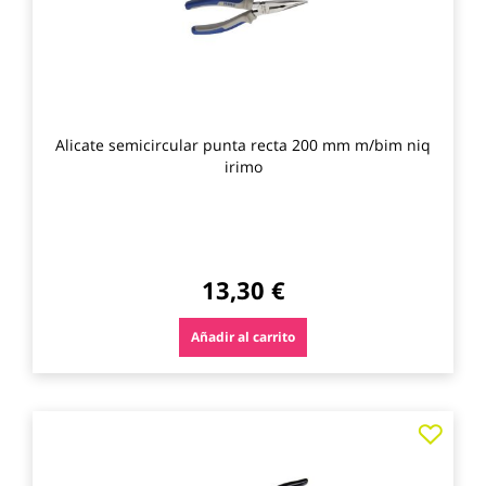
Alicate semicircular punta recta 200 mm m/bim niq
irimo
13,30 €
Añadir al carrito
Agre
a
los
favo