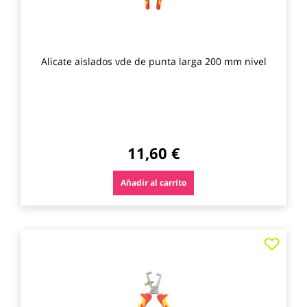
Alicate aislados vde de punta larga 200 mm nivel
11,60 €
Añadir al carrito
Agre
a
los
favo