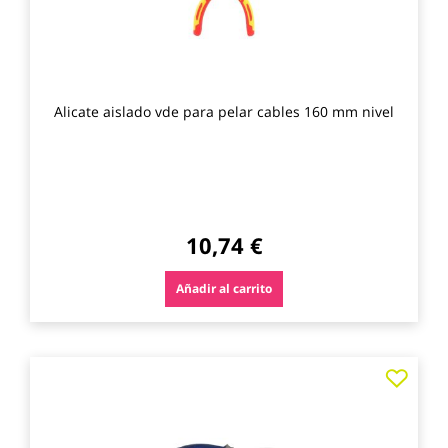
Alicate aislado vde para pelar cables 160 mm nivel
10,74 €
Añadir al carrito
Agre
a
los
favo