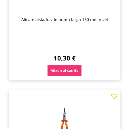
Alicate aislado vde punta larga 160 mm nivel
10,30 €
Añadir al carrito
Agre
a
los
favo