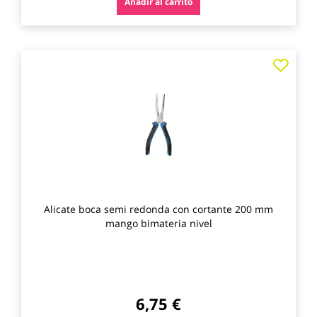
Añadir al carrito
Agre
a
los
favo
Alicate boca semi redonda con cortante 200 mm
mango bimateria nivel
6,75 €