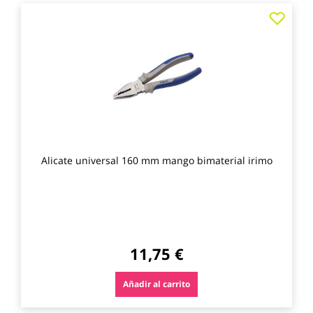
Agre
a
los
favo
Alicate universal 160 mm mango bimaterial irimo
11,75 €
Añadir al carrito